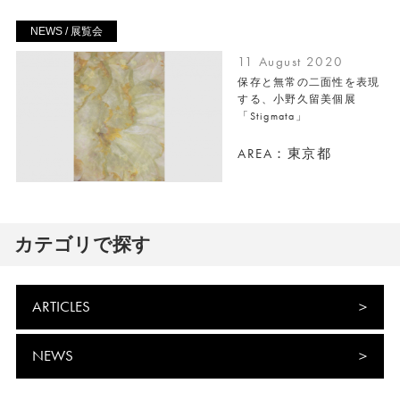
NEWS / 展覧会
11 August 2020
保存と無常の二面性を表現
する、小野久留美個展
「Stigmata」
AREA：東京都
カテゴリで探す
ARTICLES
NEWS