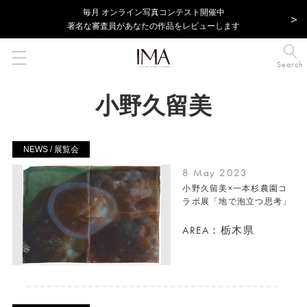
毎⽉ オンライン写真コンテスト開催中
著名な審査員があなたの作品をレビューします
Search
小野久留美
NEWS / 展覧会
8 May 2023
小野久留美×一本杉農園コ
ラボ展「地で泡立つ思考」
AREA：栃木県