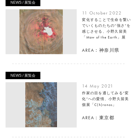
NEWS / 展覧会
11 October 2022
変化することで生命を繋い
でいくものたちの“強さ”を
感じさせる、小野久留美
「Maw of the Earth」展
AREA：神奈川県
NEWS / 展覧会
14 May 2021
作家の目を通してみる“変
化”への愛情、小野久留美
個展「C(h)ronos」
AREA：東京都