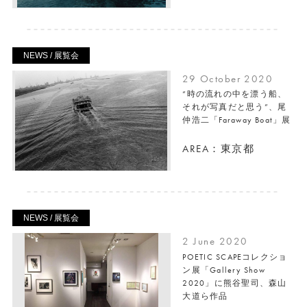
NEWS / 展覧会
29 October 2020
“時の流れの中を漂う船、
それが写真だと思う”、尾
仲浩二「Faraway Boat」展
AREA：東京都
NEWS / 展覧会
2 June 2020
POETIC SCAPEコレクショ
ン展「Gallery Show
2020」に熊谷聖司、森山
大道ら作品