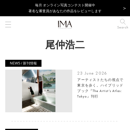
毎⽉ オンライン写真コンテスト開催中
著名な審査員があなたの作品をレビューします
Search
尾仲浩二
NEWS / 新刊情報
23 June 2026
アーティストたちの視点で
東京を歩く。ハイブリッド
ブック『The Artist’s Atlas:
Tokyo』刊行