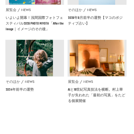
展覧会
NEWS
そのほか
NEWS
いよいよ開幕！浅間国際フォトフェ
2026年8月前半の運勢【マコのポジ
スティバル2026 PHOTO MIYOTA 「After the
ティブ占い】
Image｜イメージのその後」
そのほか
NEWS
展覧会
NEWS
2024年前半の運勢
AIと19世紀写真技法を横断。村上華
子が失われた「最初の写真」をたど
る個展開催