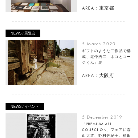
AREA：東京都
NEWS / 展覧会
5 March 2020
ギフトのような二作品で構
成、尾仲浩二「ネコとコー
ジくん」展
AREA：大阪府
NEWS / イベント
5 December 2019
「PREMIUM ART
COLLECTION」フェアに森
山大道、野村佐紀子、植田