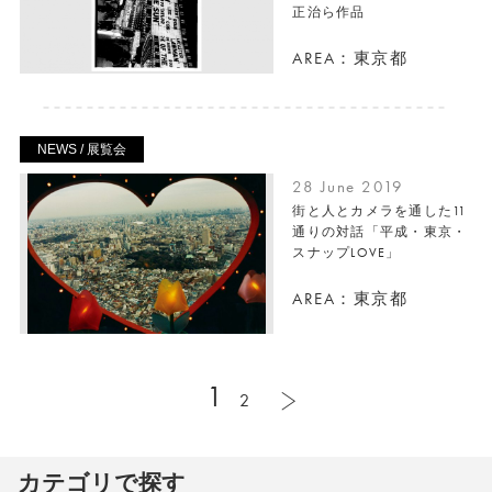
正治ら作品
AREA：東京都
NEWS / 展覧会
28 June 2019
街と人とカメラを通した11
通りの対話「平成・東京・
スナップLOVE」
AREA：東京都
1
2
カテゴリで探す