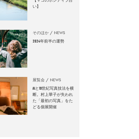
【マコのポジティブ占
い】
そのほか
NEWS
2024年前半の運勢
展覧会
NEWS
AIと19世紀写真技法を横
断。村上華子が失われ
た「最初の写真」をた
どる個展開催