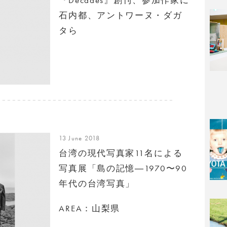
石内都、アントワーヌ・ダガ
タら
13 June 2018
台湾の現代写真家11名による
写真展「島の記憶―1970〜90
年代の台湾写真」
AREA：山梨県