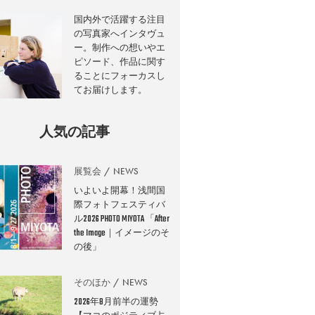
国内外で活躍する注目
の写真家へインタヴュ
ー。制作への想いやエ
ピソード、作品に関す
ることにフォーカスし
てお届けします。
人気の記事
展覧会
NEWS
いよいよ開幕！浅間国
際フォトフェスティバ
ル2026 PHOTO MIYOTA 「After
the Image｜イメージのそ
の後」
そのほか
NEWS
2026年8月前半の運勢