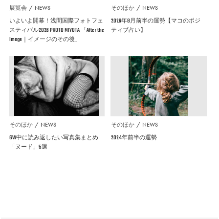
展覧会
NEWS
そのほか
NEWS
いよいよ開幕！浅間国際フォトフェ
2026年8月前半の運勢【マコのポジ
スティバル2026 PHOTO MIYOTA 「After the
ティブ占い】
Image｜イメージのその後」
そのほか
NEWS
そのほか
NEWS
GW中に読み返したい写真集まとめ
2024年前半の運勢
「ヌード」5選