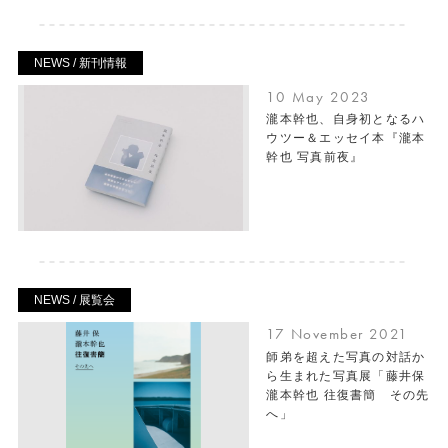
NEWS / 新刊情報
10 May 2023
瀧本幹也、自身初となるハ
ウツー＆エッセイ本『瀧本
幹也 写真前夜』
NEWS / 展覧会
17 November 2021
師弟を超えた写真の対話か
ら生まれた写真展「藤井保
瀧本幹也 往復書簡 その先
へ」