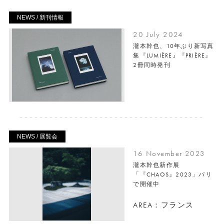
NEWS / 新刊情報
20 July 2024
瀧本幹也、10年ぶり新写真
集『LUMIÈRE』『PRIÈRE』
2冊同時発刊
NEWS / 展覧会
16 November 2023
瀧本幹也新作展
「『CHAOS』2023」パリ
で開催中
AREA：フランス