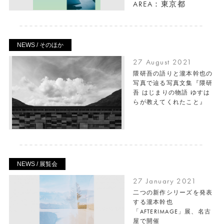
AREA：東京都
NEWS / そのほか
27 August 2021
隈研吾の語りと瀧本幹也の
写真で辿る写真文集『隈研
吾 はじまりの物語 ゆすは
らが教えてくれたこと』
NEWS / 展覧会
27 January 2021
二つの新作シリーズを発表
する瀧本幹也
「AFTERIMAGE」展、名古
屋で開催