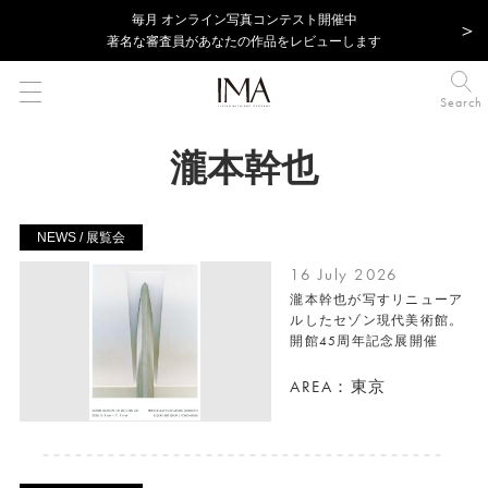
毎⽉ オンライン写真コンテスト開催中
著名な審査員があなたの作品をレビューします
Search
瀧本幹也
NEWS / 展覧会
16 July 2026
瀧本幹也が写すリニューア
ルしたセゾン現代美術館。
開館45周年記念展開催
AREA：東京