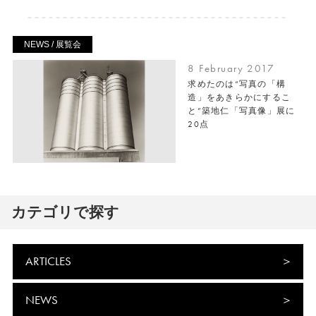
NEWS / 展覧会
8 February 2017
求めたのは“写真の「構
造」をあきらかにするこ
と”築地仁「写真像」展に
20点
カテゴリで探す
ARTICLES
NEWS