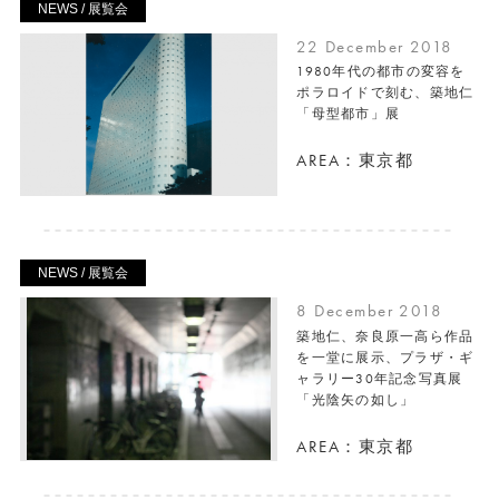
NEWS / 展覧会
22 December 2018
1980年代の都市の変容を
ポラロイドで刻む、築地仁
「母型都市」展
AREA：東京都
NEWS / 展覧会
8 December 2018
築地仁、奈良原一高ら作品
を一堂に展示、プラザ・ギ
ャラリー30年記念写真展
「光陰矢の如し」
AREA：東京都