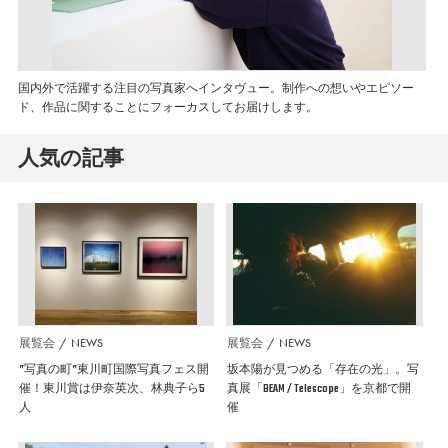
国内外で活躍する注目の写真家へインタヴュー。制作への想いやエピソー
ド、作品に関することにフォーカスしてお届けします。
人気の記事
展覧会
NEWS
展覧会
NEWS
”写真の町”東川町国際写真フェス開
坂本陽が見つめる「存在の光」。写
催！東川賞は伊奈英次、林典子ら5
真展「BEAM / Telescope」を京都で開
人
催