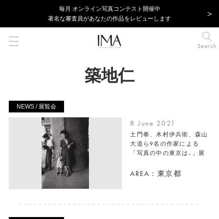
毎⽉ オンライン写真コンテスト開催中
著名な審査員があなたの作品をレビューします
Search
築地仁
NEWS / 展覧会
8 June 2021
土門拳、木村伊兵衛、森山
大道ら9名の作家による
「写真の中の東京は､」展
AREA：東京都