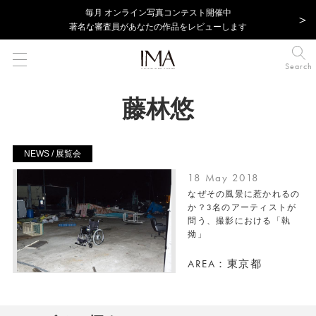
毎⽉ オンライン写真コンテスト開催中
著名な審査員があなたの作品をレビューします
Search
藤林悠
NEWS / 展覧会
18 May 2018
なぜその風景に惹かれるの
か？3名のアーティストが
問う、撮影における「執
拗」
AREA：東京都