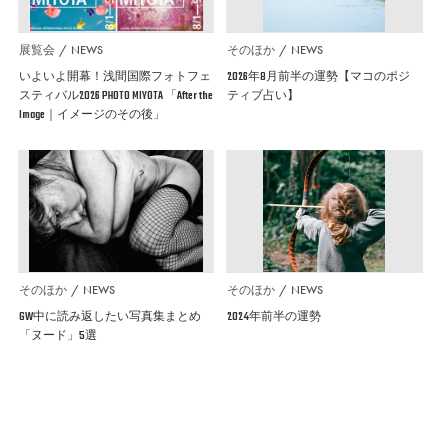
展覧会
NEWS
そのほか
NEWS
いよいよ開幕！浅間国際フォトフェ
2026年8月前半の運勢【マコのポジ
スティバル2026 PHOTO MIYOTA 「After the
ティブ占い】
Image｜イメージのその後」
そのほか
NEWS
そのほか
NEWS
GW中に読み返したい写真集まとめ
2024年前半の運勢
「ヌード」5選