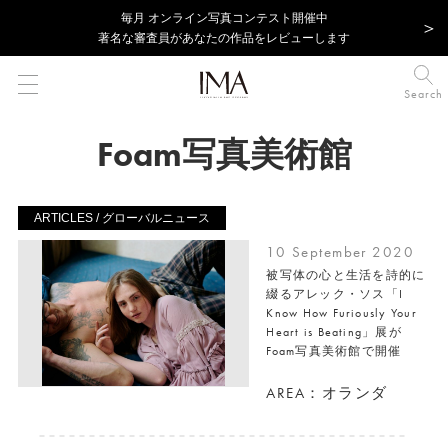
毎⽉ オンライン写真コンテスト開催中
著名な審査員があなたの作品をレビューします
Search
Foam写真美術館
ARTICLES / グローバルニュース
10 September 2020
被写体の心と生活を詩的に
綴るアレック・ソス「I
Know How Furiously Your
Heart is Beating」展が
Foam写真美術館で開催
AREA：オランダ