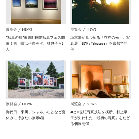
展覧会
NEWS
展覧会
NEWS
”写真の町”東川町国際写真フェス開
坂本陽が見つめる「存在の光」。写
催！東川賞は伊奈英次、林典子ら5
真展「BEAM / Telescope」を京都で開
人
催
展覧会
NEWS
展覧会
NEWS
御代田、東川、シャネルなどなど夏
AIと19世紀写真技法を横断。村上華
休みに行きたい展示6選
子が失われた「最初の写真」をたど
る個展開催