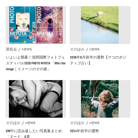
展覧会
NEWS
そのほか
NEWS
いよいよ開幕！浅間国際フォトフェ
2026年8月前半の運勢【マコのポジ
スティバル2026 PHOTO MIYOTA 「After the
ティブ占い】
Image｜イメージのその後」
そのほか
NEWS
そのほか
NEWS
GW中に読み返したい写真集まとめ
2024年前半の運勢
「ヌード」5選