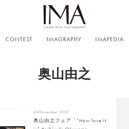
CONTEST
IMAGRAPHY
IMAPEDIA
奥山由之
24 November 2020
奥山由之フェア「”How love it
is” Yoshiyuki Okuyama