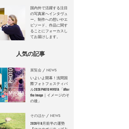
国内外で活躍する注目
の写真家へインタヴュ
ー。制作への想いやエ
ピソード、作品に関す
ることにフォーカスし
てお届けします。
人気の記事
展覧会
NEWS
いよいよ開幕！浅間国
際フォトフェスティバ
ル2026 PHOTO MIYOTA 「After
the Image｜イメージのそ
の後」
そのほか
NEWS
2026年8月前半の運勢