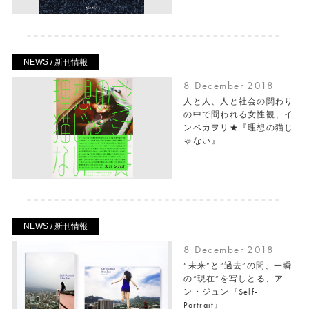
NEWS / 新刊情報
8 December 2018
人と人、人と社会の関わり
の中で問われる女性観、イ
ンベカヲリ★『理想の猫じ
ゃない』
NEWS / 新刊情報
8 December 2018
“未来”と“過去”の間、一瞬
の“現在”を写しとる、ア
ン・ジュン『Self-
Portrait』