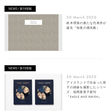
NEWS / 新刊情報
30 March 2020
鈴木理策の新たな代表作が
誕生『知覚の感光板』
NEWS / 新刊情報
30 March 2020
アイスランドで出会った双
子の姉妹を撮影したシリー
ズ、稲岡亜里子新刊
『EAGLE AND RAVEN』