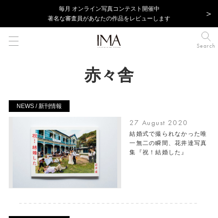
毎⽉ オンライン写真コンテスト開催中
著名な審査員があなたの作品をレビューします
Search
赤々舎
NEWS / 新刊情報
27 August 2020
結婚式で撮られなかった唯
一無二の瞬間、花井達写真
集『祝！結婚した』