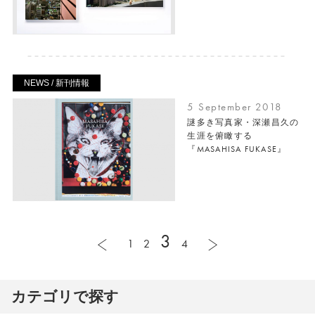
NEWS / 新刊情報
5 September 2018
謎多き写真家・深瀬昌久の
生涯を俯瞰する
『MASAHISA FUKASE』
3
1
2
4
カテゴリで探す