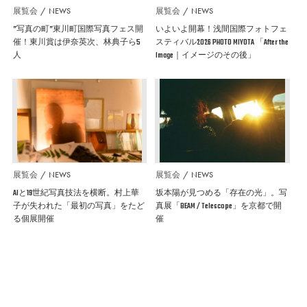
展覧会
NEWS
展覧会
NEWS
”写真の町”東川町国際写真フェス開
いよいよ開幕！浅間国際フォトフェ
催！東川賞は伊奈英次、林典子ら5
スティバル2026 PHOTO MIYOTA 「After the
人
Image｜イメージのその後」
展覧会
NEWS
展覧会
NEWS
AIと19世紀写真技法を横断。村上華
坂本陽が見つめる「存在の光」。写
子が失われた「最初の写真」をたど
真展「BEAM / Telescope」を京都で開
る個展開催
催