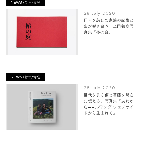
NEWS / 新刊情報
28 July 2020
日々を慈しむ家族の記憶と
生が響き合う、上田義彦写
真集『椿の庭』
NEWS / 新刊情報
28 July 2020
世代を貫く傷と葛藤を現在
に伝える、写真集『あれか
ら——ルワンダ ジェノサイ
ドから生まれて』