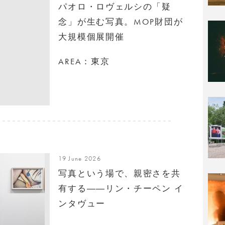
パオロ・ロヴェルシの「疑
念」が生む写真。MOP財団が
大規模個展開催
AREA：東京
19 June 2026
写真という場で、親密さを共
有する――リン・チーペン イ
ンタヴュー