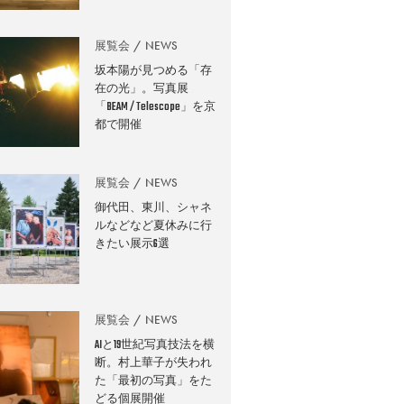
展覧会
NEWS
坂本陽が見つめる「存
在の光」。写真展
「BEAM / Telescope」を京
都で開催
展覧会
NEWS
御代田、東川、シャネ
ルなどなど夏休みに行
きたい展示6選
展覧会
NEWS
AIと19世紀写真技法を横
断。村上華子が失われ
た「最初の写真」をた
どる個展開催