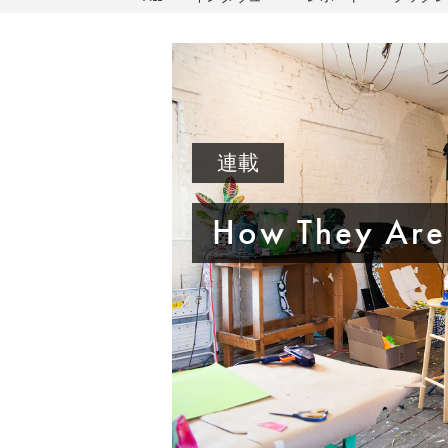
連載
How They Ar
E」