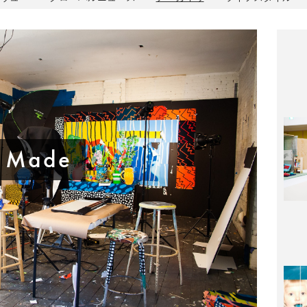
連
e Made
T