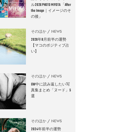
ル2026 PHOTO MIYOTA 「After
the Image｜イメージのそ
の後」
そのほか
NEWS
2026年8月前半の運勢
【マコのポジティブ占
い】
そのほか
NEWS
GW中に読み返したい写
真集まとめ「ヌード」5
選
そのほか
NEWS
2024年前半の運勢