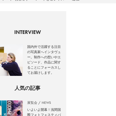
INTERVIEW
載
国内外で活躍する注目
の写真家へインタヴュ
he Great Master's View
ー。制作への想いやエ
ピソード、作品に関す
ることにフォーカスし
てお届けします。
人気の記事
展覧会
NEWS
いよいよ開幕！浅間国
際フォトフェスティバ