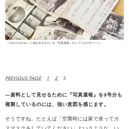
『Silent Histories』に挟み込まれている『写真週報』のレプリカの中ページ。
PREVIOUS PAGE
1
2
3
―資料として見せるために『写真週報』を3号分も
複製しているのには、強い意図を感じます。
そうですね。たとえば「空襲時には家で座ってガ
スマスクをしていてください」というような、い