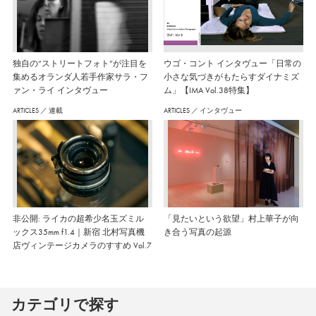
独自の“ストリートフォト”が注目を
ウゴ・コント インタヴュー「日常の
集めるオランダ人若手作家サラ・フ
小さな気づきがもたらすダイナミズ
ァン・ライ インタヴュー
ム」【IMA Vol.38特集】
ARTICLES
／
連載
ARTICLES
／
インタヴュー
非公開: ライカの超希少名玉ズミル
「見たいという欲望」村上華子が向
ックス35mm f1.4｜新宿 北村写真機
き合う写真の起源
店ヴィンテージカメラのすすめ Vol.7
カテゴリで探す