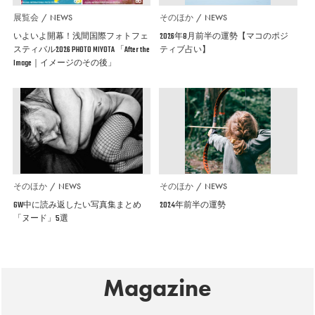
展覧会
NEWS
そのほか
NEWS
いよいよ開幕！浅間国際フォトフェ
2026年8月前半の運勢【マコのポジ
スティバル2026 PHOTO MIYOTA 「After the
ティブ占い】
Image｜イメージのその後」
そのほか
NEWS
そのほか
NEWS
GW中に読み返したい写真集まとめ
2024年前半の運勢
「ヌード」5選
Magazine