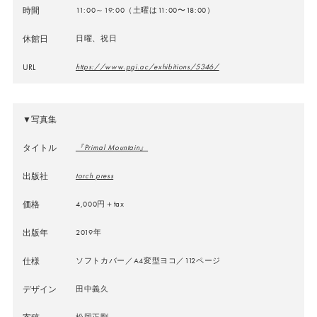
時間
11:00～19:00（土曜は11:00〜18:00）
休館日
日曜、祝日
URL
https://www.pgi.ac/exhibitions/5346/
▼写真集
タイトル
『Primal Mountain』
出版社
torch press
価格
4,000円＋tax
出版年
2019年
仕様
ソフトカバー／A4変型ヨコ／112ページ
デザイン
田中義久