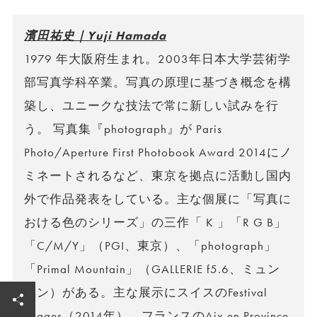
濱田祐史｜Yuji Hamada
1979 年大阪府生まれ。2003年日本大学芸術学
部写真学科卒業。写真の原理に基づき概念を構
築し、ユニークな技法で常に新しい試みを行
う。 写真集『photograph』が Paris
Photo/Aperture First Photobook Award 2014にノ
ミネートされるなど、東京を拠点に活動し国内
外で作品発表をしている。主な個展に「写真に
おける色のシリーズ」の三作「 K 」「R G B」
「C/M/Y」（PGI、東京）、「photograph」
「Primal Mountain」（GALLERIE f5.6、ミュン
ヘン）がある。主な展示にスイスのFestival
Images（2014年）、フランスのAix en Province