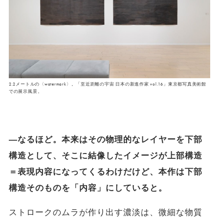
2.2メートルの〈watermark〉。「至近距離の宇宙 日本の新進作家 vol.16」東京都写真美術館
での展示風景。
―なるほど。本来はその物理的なレイヤーを下部
構造として、そこに結像したイメージが上部構造
＝表現内容になってくるわけだけど、本作は下部
構造そのものを「内容」にしていると。
ストロークのムラが作り出す濃淡は、微細な物質