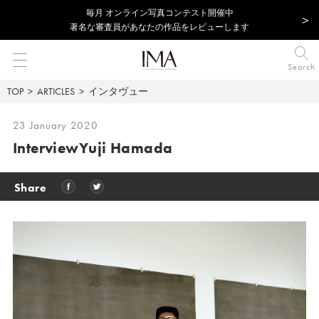
毎⽉ オンライン写真コンテスト開催中
著名な審査員があなたの作品をレビューします
Search
TOP
ARTICLES
インタヴュー
23 January 2020
Interview
Yuji Hamada
Share