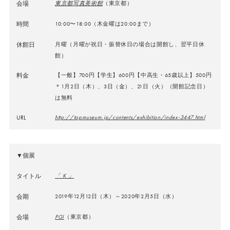
会場
東京都写真美術館
（東京都）
時間
10:00〜18:00（木金曜は20:00まで）
休館日
月曜（月曜が祝日・振替休日の場合は開館し、翌平日休
館）
料金
【一般】700円【学生】600円【中高生・65歳以上】500円
＊1月2日（木）、3日（金）、21日（火）（開館記念日）
は無料
URL
http://topmuseum.jp/contents/exhibition/index-3447.html
▼個展
タイトル
「 K 」
会期
2019年12月12日（木）～2020年2月5日（水）
会場
PGI
（東京都）