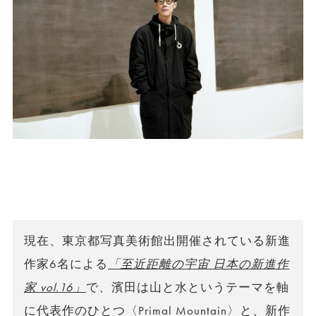
現在、東京都写真美術館出開催されている新進
作家6名による
「至近距離の宇宙 日本の新進作
家 vol.16」
で、濱田は山と水というテーマを軸
に代表作のひとつ〈Primal Mountain〉と、新作