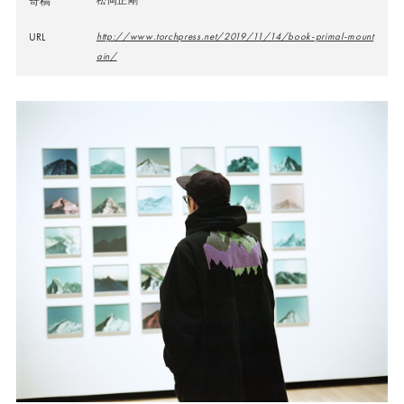
寄稿
松岡正剛
URL
http://www.torchpress.net/2019/11/14/book-primal-mount
ain/