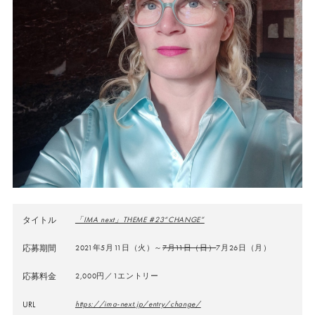
タイトル
「IMA next」THEME #23“CHANGE”
応募期間
2021年5月11日（火）～
7月11日（日）
7月26日（月）
応募料金
2,000円／1エントリー
URL
https://ima-next.jp/entry/change/