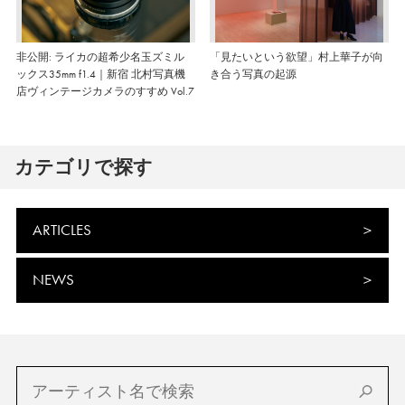
非公開: ライカの超希少名玉ズミル
「見たいという欲望」村上華子が向
ックス35mm f1.4｜新宿 北村写真機
き合う写真の起源
店ヴィンテージカメラのすすめ Vol.7
カテゴリで探す
ARTICLES
NEWS