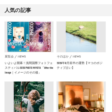
人気の記事
展覧会
NEWS
そのほか
NEWS
いよいよ開幕！浅間国際フォトフェ
2026年8月前半の運勢【マコのポジ
スティバル2026 PHOTO MIYOTA 「After the
ティブ占い】
Image｜イメージのその後」