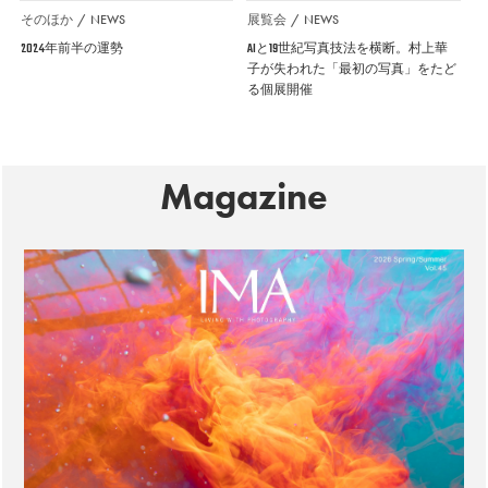
そのほか
NEWS
展覧会
NEWS
2024年前半の運勢
AIと19世紀写真技法を横断。村上華
子が失われた「最初の写真」をたど
る個展開催
Magazine