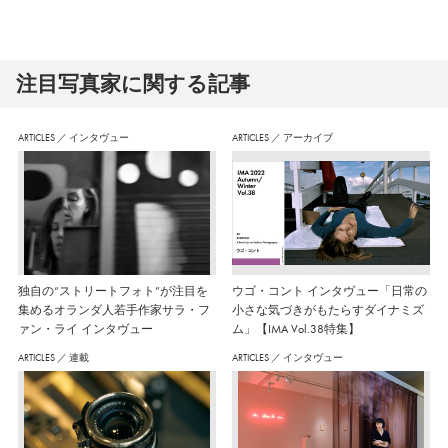
注⽬写真家に関する記事
ARTICLES
／
インタヴュー
ARTICLES
／
アーカイブ
独自の“ストリートフォト”が注目を
ウゴ・コント インタヴュー「日常の
集めるオランダ人若手作家サラ・フ
小さな気づきがもたらすダイナミズ
ァン・ライ インタヴュー
ム」【IMA Vol.38特集】
ARTICLES
／
連載
ARTICLES
／
インタヴュー