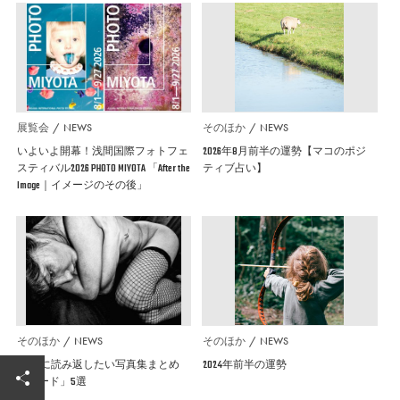
展覧会
NEWS
そのほか
NEWS
いよいよ開幕！浅間国際フォトフェ
2026年8月前半の運勢【マコのポジ
スティバル2026 PHOTO MIYOTA 「After the
ティブ占い】
Image｜イメージのその後」
そのほか
NEWS
そのほか
NEWS
GW中に読み返したい写真集まとめ
2024年前半の運勢
「ヌード」5選