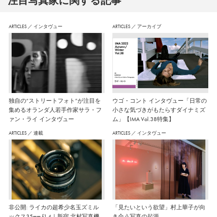
注⽬写真家に関する記事
ARTICLES
／
インタヴュー
ARTICLES
／
アーカイブ
独自の“ストリートフォト”が注目を
ウゴ・コント インタヴュー「日常の
集めるオランダ人若手作家サラ・フ
小さな気づきがもたらすダイナミズ
ァン・ライ インタヴュー
ム」【IMA Vol.38特集】
ARTICLES
／
連載
ARTICLES
／
インタヴュー
非公開: ライカの超希少名玉ズミル
「見たいという欲望」村上華子が向
ックス35mm f1.4｜新宿 北村写真機
き合う写真の起源