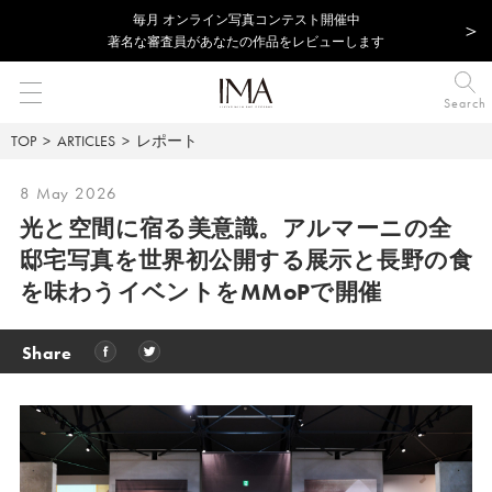
毎⽉ オンライン写真コンテスト開催中
著名な審査員があなたの作品をレビューします
Search
TOP
ARTICLES
レポート
8 May 2026
光と空間に宿る美意識。アルマーニの全
邸宅写真を世界初公開する展示と長野の食
を味わうイベントをMMoPで開催
Share