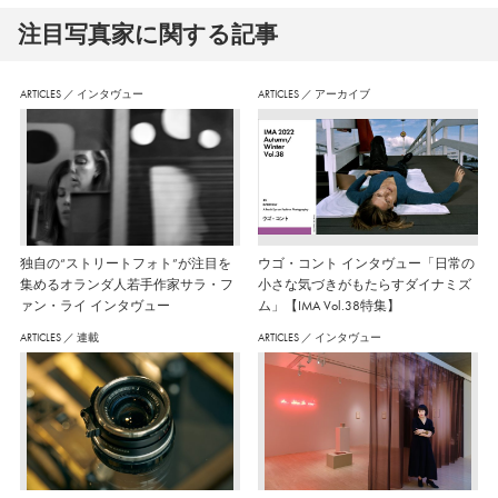
注⽬写真家に関する記事
ARTICLES
／
インタヴュー
ARTICLES
／
アーカイブ
独自の“ストリートフォト”が注目を
ウゴ・コント インタヴュー「日常の
集めるオランダ人若手作家サラ・フ
小さな気づきがもたらすダイナミズ
ァン・ライ インタヴュー
ム」【IMA Vol.38特集】
ARTICLES
／
連載
ARTICLES
／
インタヴュー