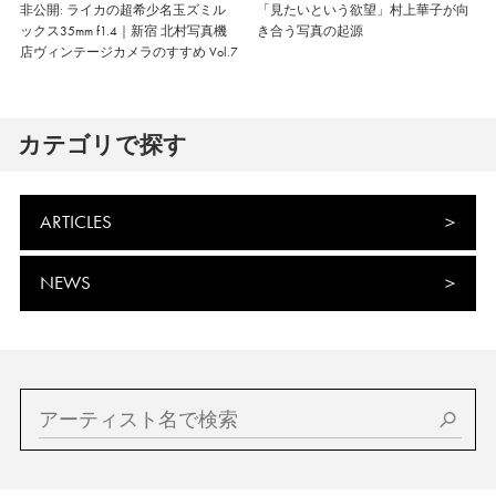
非公開: ライカの超希少名玉ズミル
「見たいという欲望」村上華子が向
ックス35mm f1.4｜新宿 北村写真機
き合う写真の起源
店ヴィンテージカメラのすすめ Vol.7
カテゴリで探す
ARTICLES
NEWS