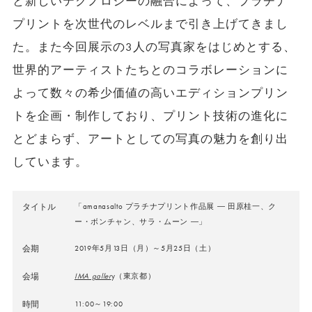
と新しいテクノロジーの融合によって、プラチナ
プリントを次世代のレベルまで引き上げてきまし
た。また今回展示の3人の写真家をはじめとする、
世界的アーティストたちとのコラボレーションに
よって数々の希少価値の高いエディションプリン
トを企画・制作しており、プリント技術の進化に
とどまらず、アートとしての写真の魅力を創り出
しています。
タイトル
「amanasalto プラチナプリント作品展 ― 田原桂一、ク
ー・ボンチャン、サラ・ムーン ―」
会期
2019年5月13日（月）～5月25日（土）
会場
IMA galler
y（東京都）
時間
11:00～19:00