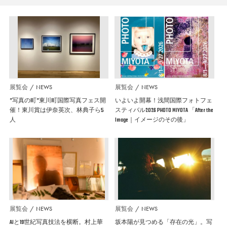
展覧会
NEWS
展覧会
NEWS
”写真の町”東川町国際写真フェス開
いよいよ開幕！浅間国際フォトフェ
催！東川賞は伊奈英次、林典子ら5
スティバル2026 PHOTO MIYOTA 「After the
人
Image｜イメージのその後」
展覧会
NEWS
展覧会
NEWS
AIと19世紀写真技法を横断。村上華
坂本陽が見つめる「存在の光」。写