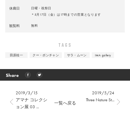
休廊日
日曜・祝祭日
＊5月17日（金）は17時までの営業となります
観覧料
無料
TAGS
田原桂一
クー・ボンチャン
サラ・ムーン
IMA gallery
Share
2019/3/15
2019/5/24
アマナ コレクシ
Three Nature St...
一覧へ戻る
ョン展 03 ...