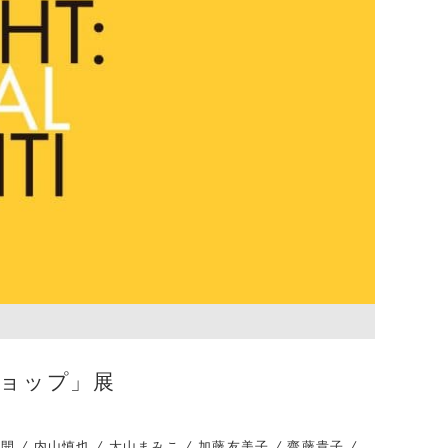
ショップ」展
/ 石川開 / 内山慎也 / 大山まみこ / 加藤友美子 / 齋藤貴子 /