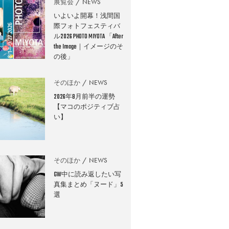
展覧会
NEWS
いよいよ開幕！浅間国
際フォトフェスティバ
ル2026 PHOTO MIYOTA 「After
the Image｜イメージのそ
の後」
そのほか
NEWS
2026年8月前半の運勢
【マコのポジティブ占
い】
そのほか
NEWS
GW中に読み返したい写
真集まとめ「ヌード」5
選