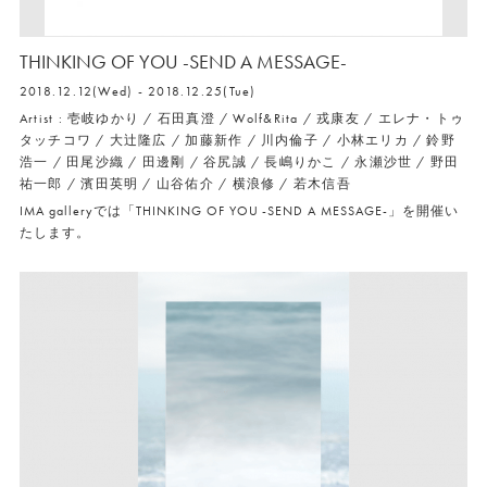
THINKING OF YOU -SEND A MESSAGE-
2018.12.12(Wed) - 2018.12.25(Tue)
Artist : 壱岐ゆかり / 石田真澄 / Wolf&Rita / 戎康友 / エレナ・トゥ
タッチコワ / 大辻隆広 / 加藤新作 / 川内倫子 / 小林エリカ / 鈴野
浩一 / 田尾沙織 / 田邊剛 / 谷尻誠 / 長嶋りかこ / 永瀬沙世 / 野田
祐一郎 / 濱田英明 / 山谷佑介 / 横浪修 / 若木信吾
IMA galleryでは「THINKING OF YOU -SEND A MESSAGE-」を開催い
たします。