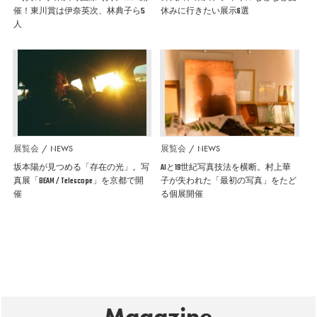
催！東川賞は伊奈英次、林典子ら5
休みに行きたい展示6選
人
展覧会
NEWS
展覧会
NEWS
坂本陽が見つめる「存在の光」。写
AIと19世紀写真技法を横断。村上華
真展「BEAM / Telescope」を京都で開
子が失われた「最初の写真」をたど
催
る個展開催
Magazine