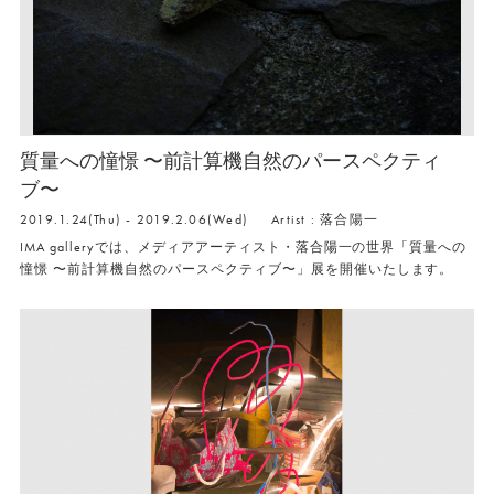
質量への憧憬 〜前計算機自然のパースペクティ
ブ〜
2019.1.24(Thu) - 2019.2.06(Wed)
Artist : 落合陽一
IMA galleryでは、メディアアーティスト・落合陽一の世界「質量への
憧憬 〜前計算機自然のパースペクティブ〜」展を開催いたします。