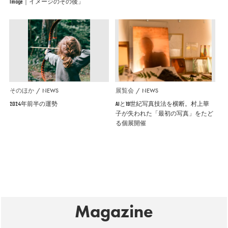
Image｜イメージのその後」
そのほか
NEWS
展覧会
NEWS
2024年前半の運勢
AIと19世紀写真技法を横断。村上華
子が失われた「最初の写真」をたど
る個展開催
Magazine