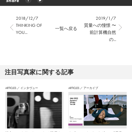
Share
2018/12/7
2019/1/7
THINKING OF
質量への憧憬 〜
一覧へ戻る
YOU...
前計算機自然
の...
注⽬写真家に関する記事
ARTICLES
／
インタヴュー
ARTICLES
／
アーカイブ