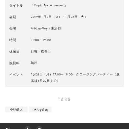
タイトル
「Rapid Eye Movement」
会期
2019年1月8日（火）～1月22日（火）
会場
IMA galler
y（東京都）
時間
11:00～19:00
休廊日
日曜・祝祭日
観覧料
無料
イベント
1月21日（月）17:00～19:00：クロージングパーティー（展
示は1月22日まで）
TAGS
小林健太
IMA gallery