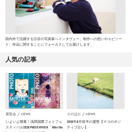
国内外で活躍する注目の写真家へインタヴュー。制作への想いやエピソー
ド、作品に関することにフォーカスしてお届けします。
人気の記事
展覧会
NEWS
そのほか
NEWS
いよいよ開幕！浅間国際フォトフェ
2026年8月前半の運勢【マコのポジ
スティバル2026 PHOTO MIYOTA 「After the
ティブ占い】