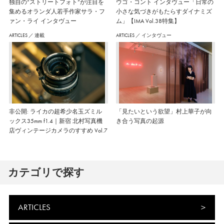
独自の“ストリートフォト”が注目を
ウゴ・コント インタヴュー「日常の
集めるオランダ人若手作家サラ・フ
小さな気づきがもたらすダイナミズ
ァン・ライ インタヴュー
ム」【IMA Vol.38特集】
ARTICLES
／
連載
ARTICLES
／
インタヴュー
非公開: ライカの超希少名玉ズミル
「見たいという欲望」村上華子が向
ックス35mm f1.4｜新宿 北村写真機
き合う写真の起源
店ヴィンテージカメラのすすめ Vol.7
カテゴリで探す
ARTICLES