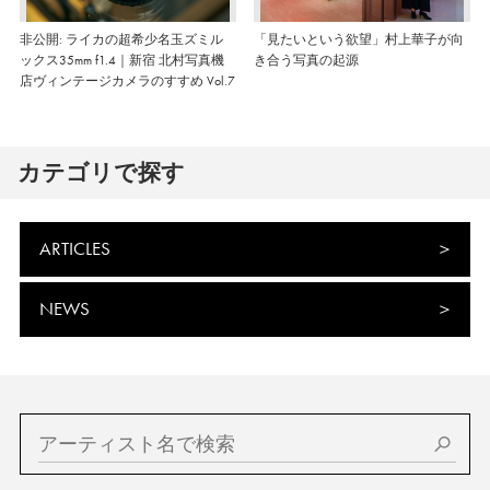
非公開: ライカの超希少名玉ズミル
「見たいという欲望」村上華子が向
ックス35mm f1.4｜新宿 北村写真機
き合う写真の起源
店ヴィンテージカメラのすすめ Vol.7
カテゴリで探す
ARTICLES
NEWS