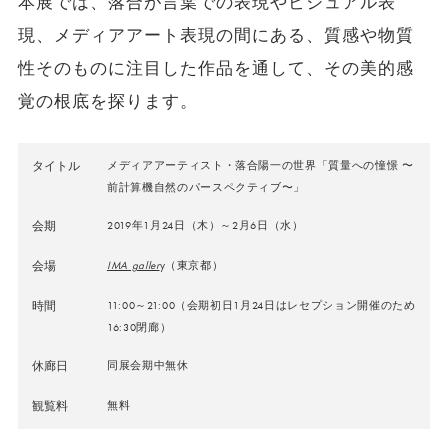
本展では、落合が言葉での表現やビジュアル表
現、メディアアート表現の間にある、質感や物質
性そのものに注目した作品を通して、その美的感
覚の根底を探ります。
タイトル
メディアアーティスト・落合陽一の世界「質量への憧憬 〜
前計算機自然のパースペクティブ〜」
会期
2019年1月24日（木）～2月6日（水）
会場
IMA galler
y（東京都）
時間
11:00～21:00（会期初日1月24日はレセプション開催のため
16:30閉廊）
休廊日
同展会期中無休
観覧料
無料