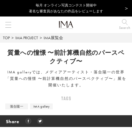
毎⽉ オンライン写真コンテスト開催中
著名な審査員があなたの作品をレビューします
Search
TOP
IMA PROJECT
IMA展覧会
質量への憧憬 〜前計算機自然のパースペ
クティブ〜
IMA galleryでは、メディアアーティスト・落合陽一の世界
「質量への憧憬 〜前計算機自然のパースペクティブ〜」展を
開催いたします。
TAGS
落合陽一
IMA gallery
Share