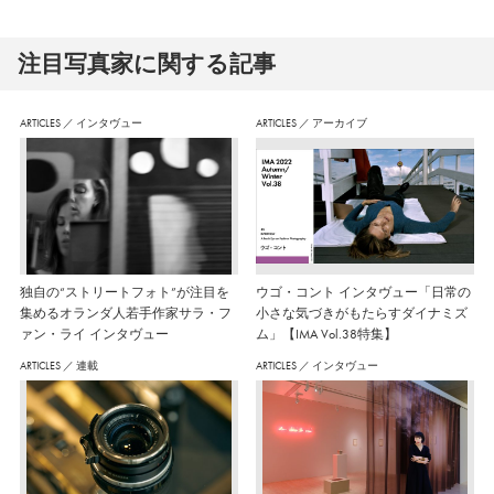
注⽬写真家に関する記事
ARTICLES
／
インタヴュー
ARTICLES
／
アーカイブ
独自の“ストリートフォト”が注目を
ウゴ・コント インタヴュー「日常の
集めるオランダ人若手作家サラ・フ
小さな気づきがもたらすダイナミズ
ァン・ライ インタヴュー
ム」【IMA Vol.38特集】
ARTICLES
／
連載
ARTICLES
／
インタヴュー