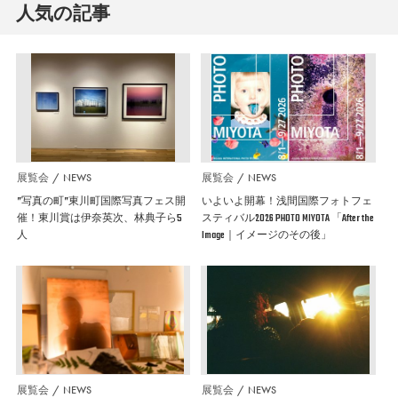
人気の記事
展覧会
NEWS
展覧会
NEWS
”写真の町”東川町国際写真フェス開
いよいよ開幕！浅間国際フォトフェ
催！東川賞は伊奈英次、林典子ら5
スティバル2026 PHOTO MIYOTA 「After the
人
Image｜イメージのその後」
展覧会
NEWS
展覧会
NEWS