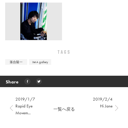
TAGS
落合陽一
IMA gallery
Share
2019/1/7
2019/2/4
Rapid Eye
Hi Jane
一覧へ戻る
Movem...