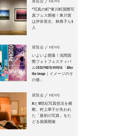
展覧会
NEWS
”写真の町”東川町国際写
真フェス開催！東川賞
は伊奈英次、林典子ら5
人
展覧会
NEWS
いよいよ開幕！浅間国
際フォトフェスティバ
ル2026 PHOTO MIYOTA 「After
the Image｜イメージのそ
の後」
展覧会
NEWS
AIと19世紀写真技法を横
断。村上華子が失われ
た「最初の写真」をた
どる個展開催