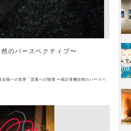
自然のパースペクティブ〜
スト・落合陽一の世界「質量への憧憬 〜前計算機自然のパースペ