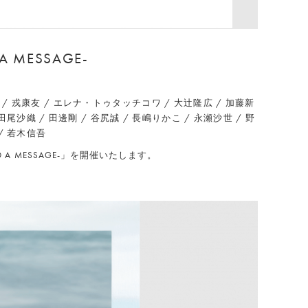
 A MESSAGE-
&Rita / 戎康友 / エレナ・トゥタッチコワ / 大辻隆広 / 加藤新
田尾沙織 / 田邊剛 / 谷尻誠 / 長嶋りかこ / 永瀬沙世 / 野
 / 若木信吾
-SEND A MESSAGE-」を開催いたします。