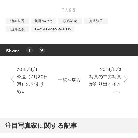
TAGS
池谷友秀
荻野NAO之
須崎祐次
真月洋子
山田弘幸
EMON PHOTO GALLERY
Share
2018/8/1
2018/8/3
今週（7月30日
写真の中の写真
一覧へ戻る
週）のおすす
が創り出すイメ
め...
ー...
注⽬写真家に関する記事