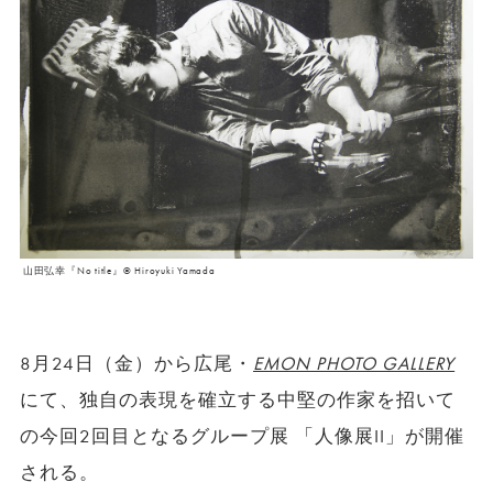
山田弘幸『No title』© Hiroyuki Yamada
8月24日（金）から広尾・
EMON PHOTO GALLERY
にて、独自の表現を確立する中堅の作家を招いて
の今回2回目となるグループ展 「人像展II」が開催
される。