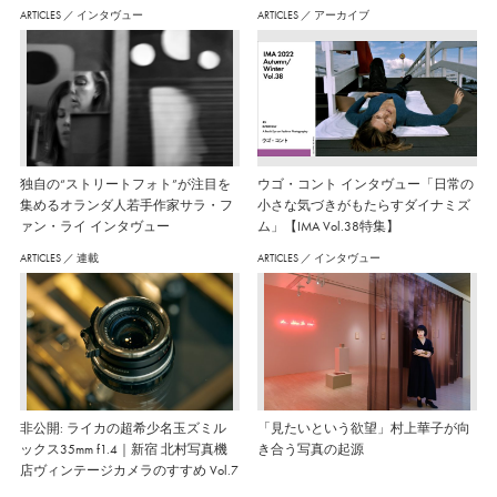
ARTICLES
／
インタヴュー
ARTICLES
／
アーカイブ
独自の“ストリートフォト”が注目を
ウゴ・コント インタヴュー「日常の
集めるオランダ人若手作家サラ・フ
小さな気づきがもたらすダイナミズ
ァン・ライ インタヴュー
ム」【IMA Vol.38特集】
ARTICLES
／
連載
ARTICLES
／
インタヴュー
非公開: ライカの超希少名玉ズミル
「見たいという欲望」村上華子が向
ックス35mm f1.4｜新宿 北村写真機
き合う写真の起源
店ヴィンテージカメラのすすめ Vol.7