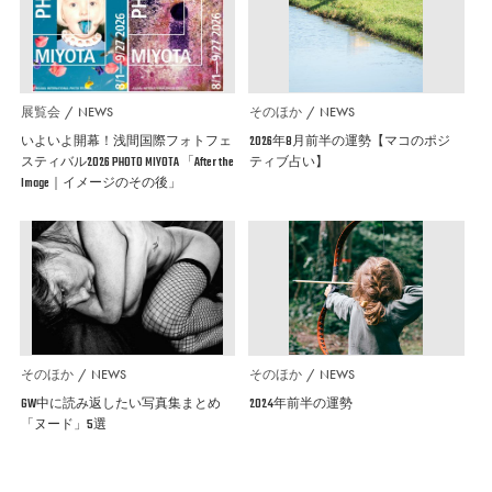
展覧会
NEWS
そのほか
NEWS
いよいよ開幕！浅間国際フォトフェ
2026年8月前半の運勢【マコのポジ
スティバル2026 PHOTO MIYOTA 「After the
ティブ占い】
Image｜イメージのその後」
そのほか
NEWS
そのほか
NEWS
GW中に読み返したい写真集まとめ
2024年前半の運勢
「ヌード」5選