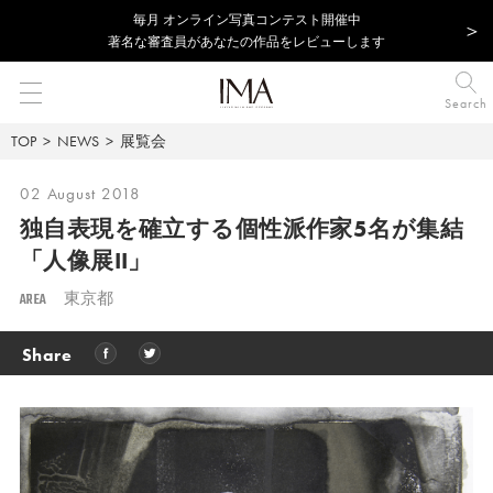
毎⽉ オンライン写真コンテスト開催中
著名な審査員があなたの作品をレビューします
Search
TOP
NEWS
展覧会
02 August 2018
独自表現を確立する個性派作家5名が集結
「人像展II」
AREA
東京都
Share