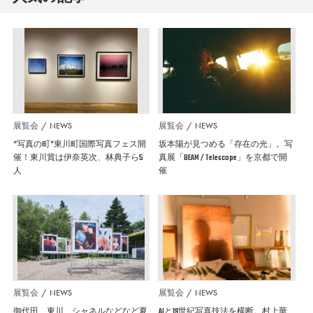
展覧会
NEWS
展覧会
NEWS
”写真の町”東川町国際写真フェス開
坂本陽が見つめる「存在の光」。写
催！東川賞は伊奈英次、林典子ら5
真展「BEAM / Telescope」を京都で開
人
催
展覧会
NEWS
展覧会
NEWS
御代田、東川、シャネルなどなど夏
AIと19世紀写真技法を横断。村上華