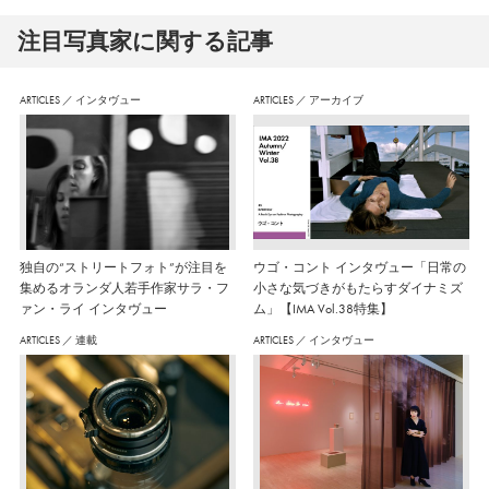
注⽬写真家に関する記事
ARTICLES
／
インタヴュー
ARTICLES
／
アーカイブ
独自の“ストリートフォト”が注目を
ウゴ・コント インタヴュー「日常の
集めるオランダ人若手作家サラ・フ
小さな気づきがもたらすダイナミズ
ァン・ライ インタヴュー
ム」【IMA Vol.38特集】
ARTICLES
／
連載
ARTICLES
／
インタヴュー