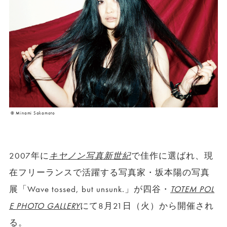
© Minami Sakamoto
2007年に
キヤノン写真新世紀
で佳作に選ばれ、現
在フリーランスで活躍する写真家・坂本陽の写真
展「Wave tossed, but unsunk.」が四谷・
TOTEM POL
E PHOTO GALLERY
にて8月21日（火）から開催され
る。