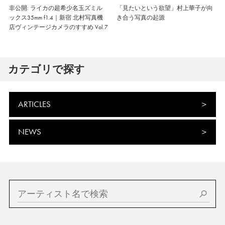
非公開: ライカの超希少名玉ズミル
「見たいという欲望」村上華子が向
ックス35mm f1.4｜新宿 北村写真機
き合う写真の起源
店ヴィンテージカメラのすすめ Vol.7
カテゴリで探す
ARTICLES
NEWS