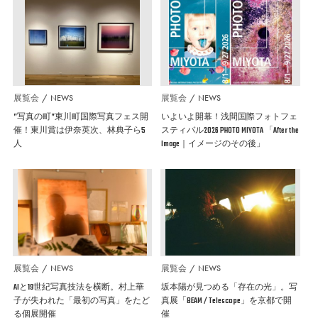
展覧会
NEWS
展覧会
NEWS
”写真の町”東川町国際写真フェス開
いよいよ開幕！浅間国際フォトフェ
催！東川賞は伊奈英次、林典子ら5
スティバル2026 PHOTO MIYOTA 「After the
人
Image｜イメージのその後」
展覧会
NEWS
展覧会
NEWS
AIと19世紀写真技法を横断。村上華
坂本陽が見つめる「存在の光」。写
子が失われた「最初の写真」をたど
真展「BEAM / Telescope」を京都で開
る個展開催
催