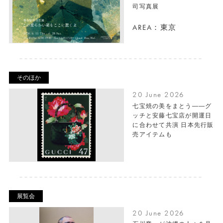
司写真展
AREA：東京
そのほか
20 June 2026
七宝焼の美をまとう――グ
ッチと安藤七宝店が開運日
に合わせて共演 日本先行販
売アイテムも
展覧会
20 June 2026