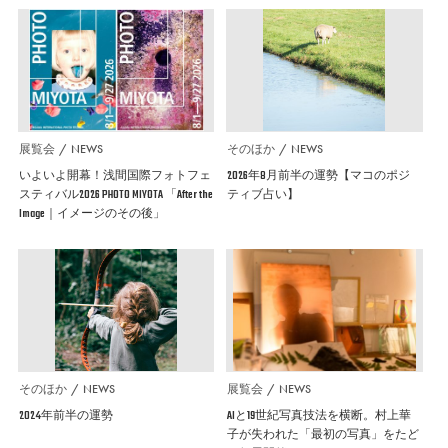
展覧会
NEWS
そのほか
NEWS
いよいよ開幕！浅間国際フォトフェ
2026年8月前半の運勢【マコのポジ
スティバル2026 PHOTO MIYOTA 「After the
ティブ占い】
Image｜イメージのその後」
そのほか
NEWS
展覧会
NEWS
2024年前半の運勢
AIと19世紀写真技法を横断。村上華
子が失われた「最初の写真」をたど