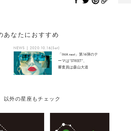
のあなたにおすすめ
NEWS | 2020.10.16(Sat)
「IMA next」第16弾のテ
ーマは“STREET”、
審査員は森山大道
まれ）以外の星座もチェック