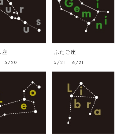
し座
ふたご座
– 5/20
5/21 – 6/21