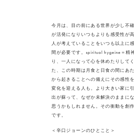
今月は、目の前にある世界が少し不
が活発になりいつもよりも感受性が
人が考えていることをいつも以上に
間が必要です。spiritual hyge
り、一人になって心を休めたりして
た、この時期は月食と日食の間にあ
から起きることへの備えにその感性
変化を迎える人も。より大きい家に
出が蘇って、なぜか未解決のままに
思うかもしれません。その衝動を創
です。
＜辛口ジョーンのひとこと＞