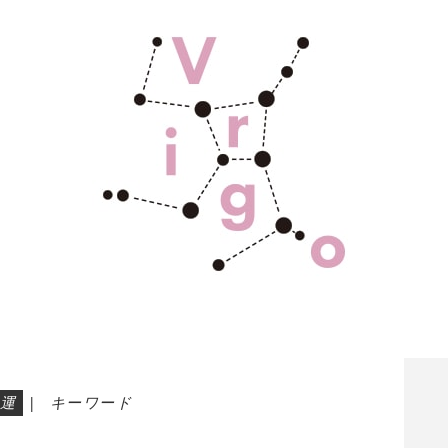
運
|
キーワード