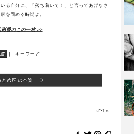
ている自分に、「落ち着いて！」と言ってあげなさ
健康を固める時期よ。
彩香のこの一枚 >>
運
|
キーワード
おとめ座 の本質
NEXT ≫