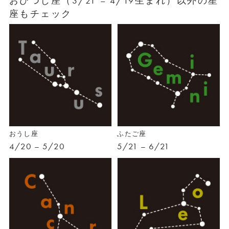
おひつじ座（3/21 – 4/19生まれ）以外の星
座もチェック
おうし座
ふたご座
4/20 – 5/20
5/21 – 6/21