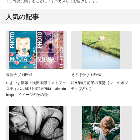
ド、作品に関することにフォーカスしてお届けします。
人気の記事
展覧会
NEWS
そのほか
NEWS
いよいよ開幕！浅間国際フォトフェ
2026年8月前半の運勢【マコのポジ
スティバル2026 PHOTO MIYOTA 「After the
ティブ占い】
Image｜イメージのその後」