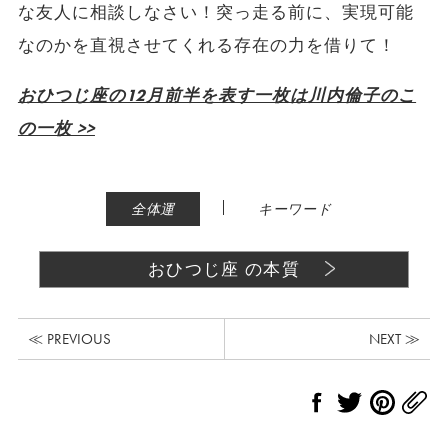
な友人に相談しなさい！突っ走る前に、実現可能
なのかを直視させてくれる存在の力を借りて！
おひつじ座の12月前半を表す一枚は川内倫子
のこ
の一枚 >>
|
全体運
キーワード
おひつじ座 の本質
≪ PREVIOUS
NEXT ≫