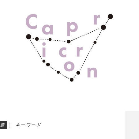
運
|
キーワード