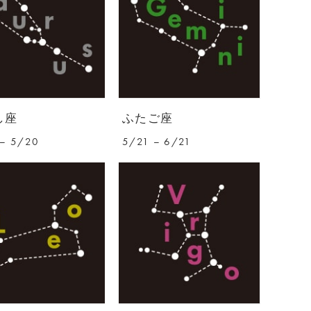
し座
ふたご座
– 5/20
5/21 – 6/21