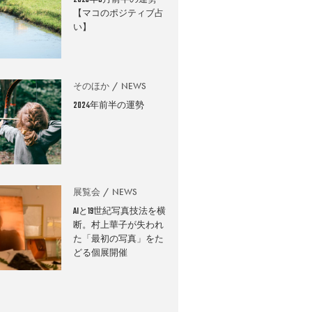
2026年8月前半の運勢
【マコのポジティブ占
い】
そのほか
NEWS
2024年前半の運勢
展覧会
NEWS
AIと19世紀写真技法を横
断。村上華子が失われ
た「最初の写真」をた
どる個展開催