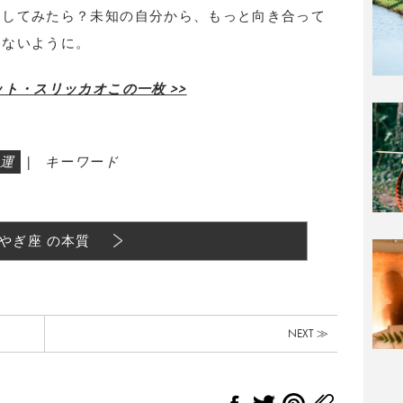
りしてみたら？未知の自分から、もっと向き合って
しないように。
ト・スリッカオこの一枚 >>
運
|
キーワード
やぎ座 の本質
NEXT ≫