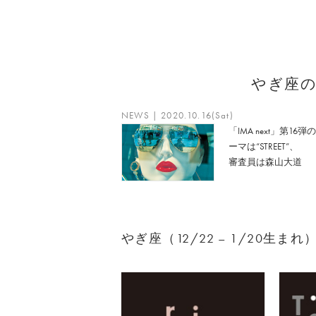
やぎ座
NEWS | 2020.10.16(Sat)
「IMA next」第16弾
ーマは“STREET”、
審査員は森山大道
やぎ座（12/22 – 1/20生