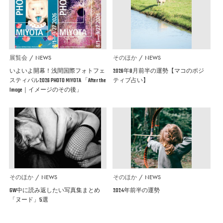
展覧会
NEWS
そのほか
NEWS
いよいよ開幕！浅間国際フォトフェ
2026年8月前半の運勢【マコのポジ
スティバル2026 PHOTO MIYOTA 「After the
ティブ占い】
Image｜イメージのその後」
そのほか
NEWS
そのほか
NEWS
GW中に読み返したい写真集まとめ
2024年前半の運勢
「ヌード」5選