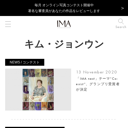
毎⽉ オンライン写真コンテスト開催中
著名な審査員があなたの作品をレビューします
Search
キム・ジョンウン
NEWS / コンテスト
13 November 2020
「IMA next」テーマ“Co-
exist”、グランプリ受賞者
が決定