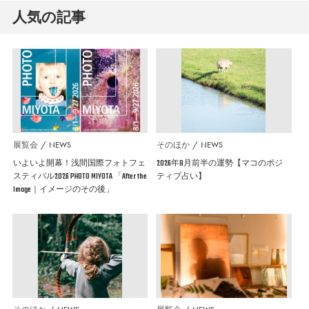
人気の記事
展覧会
NEWS
そのほか
NEWS
いよいよ開幕！浅間国際フォトフェ
2026年8月前半の運勢【マコのポジ
スティバル2026 PHOTO MIYOTA 「After the
ティブ占い】
Image｜イメージのその後」