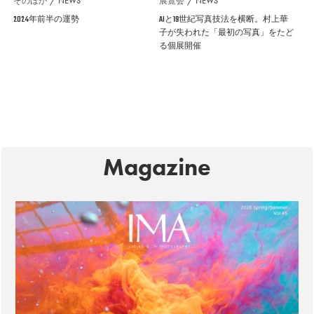
そのほか
NEWS
展覧会
NEWS
2024年前半の運勢
AIと19世紀写真技法を横断。村上華
子が失われた「最初の写真」をたど
る個展開催
Magazine