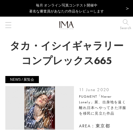
毎⽉ オンライン写真コンテスト開催中
著名な審査員があなたの作品をレビューします
Search
タカ・イシイギャラリー
コンプレックス665
NEWS / 展覧会
11 June 2020
PUGMENT「Never
Lonely」展、出身地を遠く
離れ日本へやってきた洋服
を移民に見立た作品
AREA：東京都