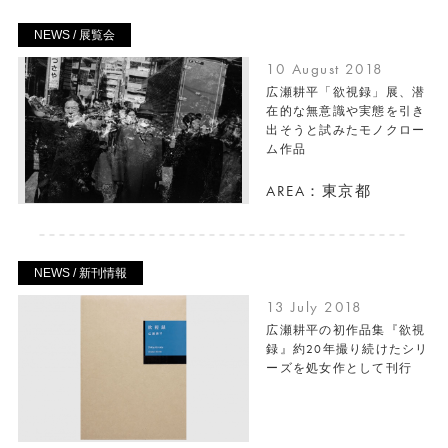
NEWS / 展覧会
10 August 2018
広瀬耕平「欲視録」展、潜
在的な無意識や実態を引き
出そうと試みたモノクロー
ム作品
AREA：東京都
NEWS / 新刊情報
13 July 2018
広瀬耕平の初作品集『欲視
録』約20年撮り続けたシリ
ーズを処女作として刊行