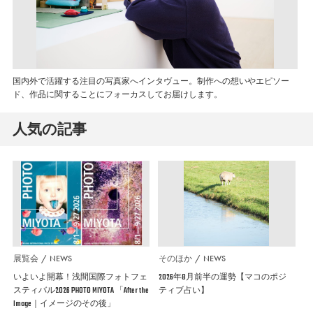
国内外で活躍する注目の写真家へインタヴュー。制作への想いやエピソー
ド、作品に関することにフォーカスしてお届けします。
人気の記事
展覧会
NEWS
そのほか
NEWS
いよいよ開幕！浅間国際フォトフェ
2026年8月前半の運勢【マコのポジ
スティバル2026 PHOTO MIYOTA 「After the
ティブ占い】
Image｜イメージのその後」