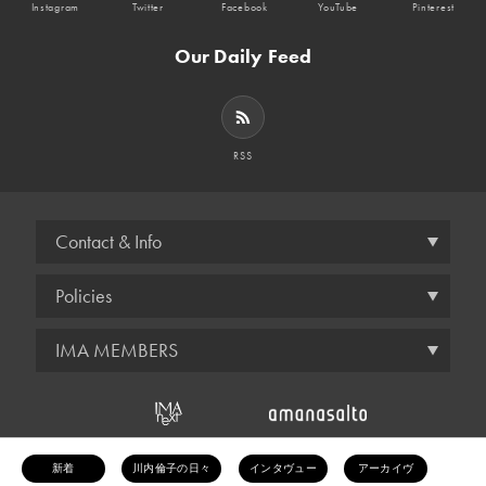
Instagram
Twitter
Facebook
YouTube
Pinterest
Our Daily Feed
RSS
Contact & Info
Policies
IMA MEMBERS
© amana inc.
新着
川内倫子の日々
インタヴュー
アーカイヴ