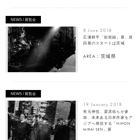
NEWS / 展覧会
8 June 2018
広瀬耕平「欲視録」展、巡
回展のスタートは茨城
AREA：茨城県
NEWS / 展覧会
19 January 2018
有元伸也、梁丞佑らが参
加、未来ある日本作家をア
ジアへ発信する「NIHON
MIRAI SEN」展