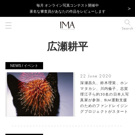
毎⽉ オンライン写真コンテスト開催中
著名な審査員があなたの作品をレビューします
Search
広瀬耕平
NEWS / イベント
22 June 2020
深瀬昌久、鈴木理策、ホン
マタカシ、川内倫子、志賀
理江子ら約30名の日本人写
真家が参加、BLM運動支援
のためのファンドレイジン
グプロジェクトがスタート