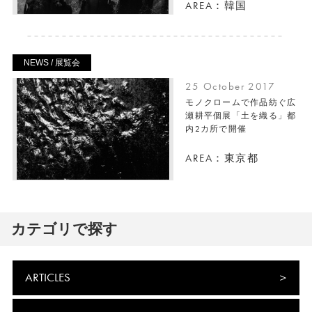
AREA：韓国
NEWS / 展覧会
25 October 2017
モノクロームで作品紡ぐ広
瀬耕平個展「土を織る」都
内2カ所で開催
AREA：東京都
カテゴリで探す
ARTICLES