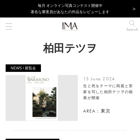
毎⽉ オンライン写真コンテスト開催中
著名な審査員があなたの作品をレビューします
Search
柏田テツヲ
NEWS / 展覧会
15 June 2024
生と死をテーマに両親と実
家を写した柏田テツヲの個
展が開催
AREA：東京