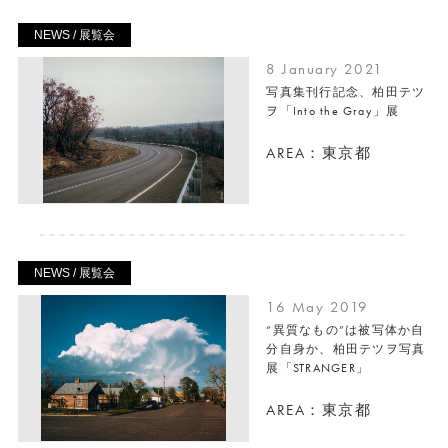
NEWS / 展覧会
8 January 2021
写真集刊行記念、柏田テツ
ヲ「Into the Gray」展
AREA：東京都
NEWS / 展覧会
16 May 2019
“異質なもの”は被写体か自
分自身か、柏田テツヲ写真
展「STRANGER」
AREA：東京都