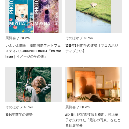
展覧会
NEWS
そのほか
NEWS
いよいよ開幕！浅間国際フォトフェ
2026年8月前半の運勢【マコのポジ
スティバル2026 PHOTO MIYOTA 「After the
ティブ占い】
Image｜イメージのその後」
そのほか
NEWS
展覧会
NEWS
2024年前半の運勢
AIと19世紀写真技法を横断。村上華
子が失われた「最初の写真」をたど
る個展開催