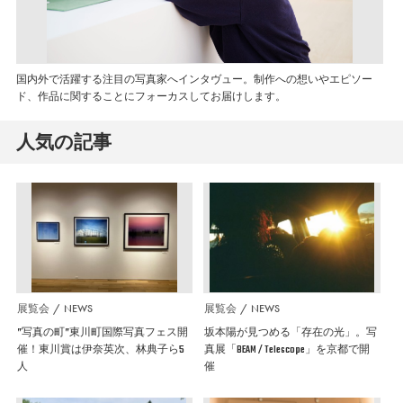
国内外で活躍する注目の写真家へインタヴュー。制作への想いやエピソー
ド、作品に関することにフォーカスしてお届けします。
人気の記事
展覧会
NEWS
展覧会
NEWS
”写真の町”東川町国際写真フェス開
坂本陽が見つめる「存在の光」。写
催！東川賞は伊奈英次、林典子ら5
真展「BEAM / Telescope」を京都で開
人
催