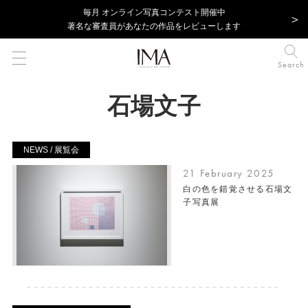
毎⽉ オンライン写真コンテスト開催中
著名な審査員があなたの作品をレビューします
Search
石場文子
NEWS / 展覧会
21 February 2025
白の色を錯覚させる石場文
子写真展