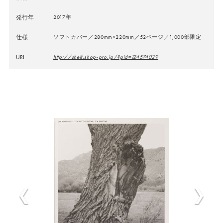
発行年
2017年
仕様
ソフトカバー／280mm×220mm／52ページ／1,000部限定
URL
http://shelf.shop-pro.jp/?pid=124574029