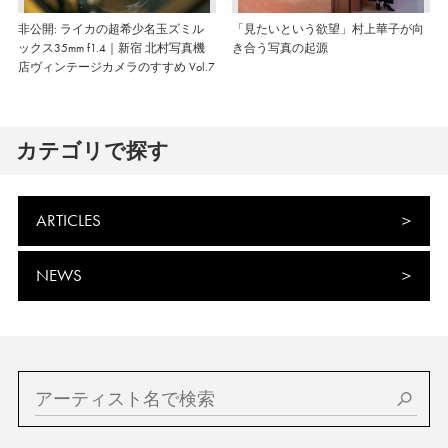
非公開: ライカの超希少名玉ズミル
「見たいという欲望」村上華子が向
ックス35mm f1.4｜新宿 北村写真機
き合う写真の起源
店ヴィンテージカメラのすすめ Vol.7
カテゴリで探す
ARTICLES
NEWS