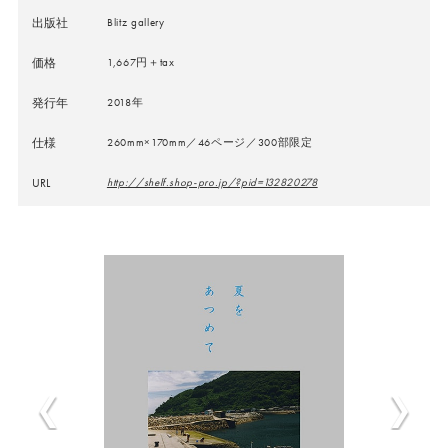
出版社
Blitz gallery
価格
1,667円＋tax
発行年
2018年
仕様
260mm×170mm／46ページ／300部限定
URL
http://shelf.shop-pro.jp/?pid=132820278