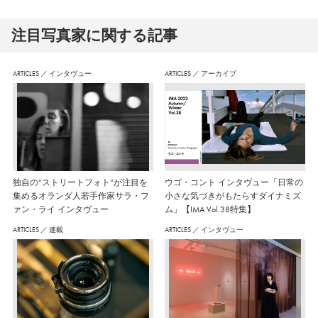
注⽬写真家に関する記事
ARTICLES
／
インタヴュー
ARTICLES
／
アーカイブ
独自の“ストリートフォト”が注目を
ウゴ・コント インタヴュー「日常の
集めるオランダ人若手作家サラ・フ
小さな気づきがもたらすダイナミズ
ァン・ライ インタヴュー
ム」【IMA Vol.38特集】
ARTICLES
／
連載
ARTICLES
／
インタヴュー