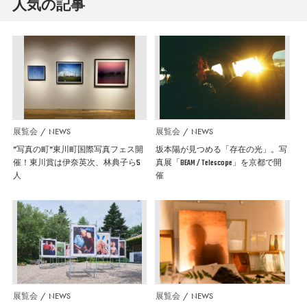
人気の記事
展覧会
NEWS
展覧会
NEWS
”写真の町”東川町国際写真フェス開
坂本陽が見つめる「存在の光」。写
催！東川賞は伊奈英次、林典子ら5
真展「BEAM / Telescope」を京都で開
人
催
展覧会
NEWS
展覧会
NEWS