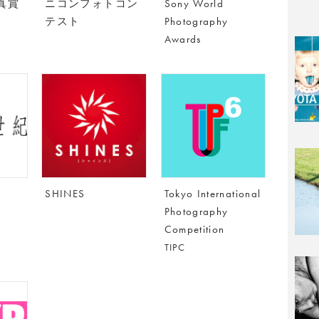
真賞
ニコンフォトコン
Sony World
テスト
Photography
Awards
SHINES
Tokyo International
Photography
Competition
TIPC