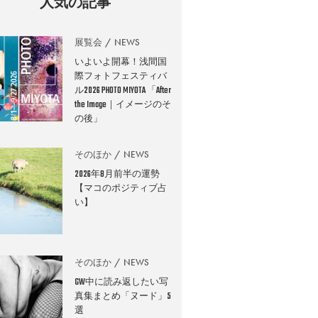
人気の記事
展覧会
NEWS
いよいよ開幕！浅間国
際フォトフェスティバ
ル2026 PHOTO MIYOTA 「After
the Image｜イメージのそ
の後」
そのほか
NEWS
2026年8月前半の運勢
【マコのポジティブ占
い】
そのほか
NEWS
GW中に読み返したい写
真集まとめ「ヌード」5
選