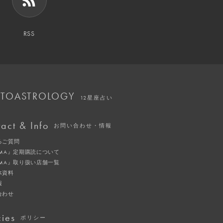
RSS
TOASTROLOGY
12星座占い
act & Info
お問い合わせ・情報
るご質問
IMA』定期購読について
IMA』取り扱い店舗一覧
体資料
報
合わせ
cies
ポリシー