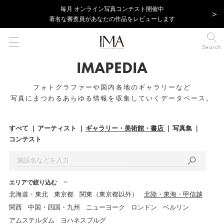
毎⽉ オンライン写真コンテスト開催中
著名な審査員があなたの作品をレビューします
Search
IMAPEDIA
フォトグラファーや国内各地のギャラリーなど
写真にまつわるあらゆる情報を収集していくデータベース。
すべて
アーティスト
ギャラリー・美術館・書店
写真集
コンテスト
エリアで絞り込む
北海道・東北
東京都
関東（東京都以外）
北陸・東海・甲信越
関西
中国・四国・九州
ニューヨーク
ロンドン
ベルリン
アムステルダム
ヨハネスブルグ