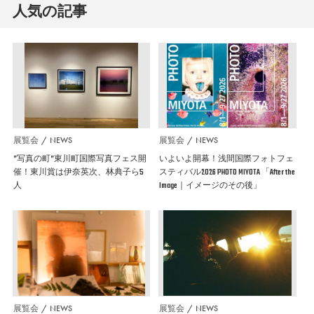
人気の記事
展覧会
NEWS
展覧会
NEWS
”写真の町”東川町国際写真フェス開
いよいよ開幕！浅間国際フォトフェ
催！東川賞は伊奈英次、林典子ら5
スティバル2026 PHOTO MIYOTA 「After the
人
Image｜イメージのその後」
展覧会
NEWS
展覧会
NEWS