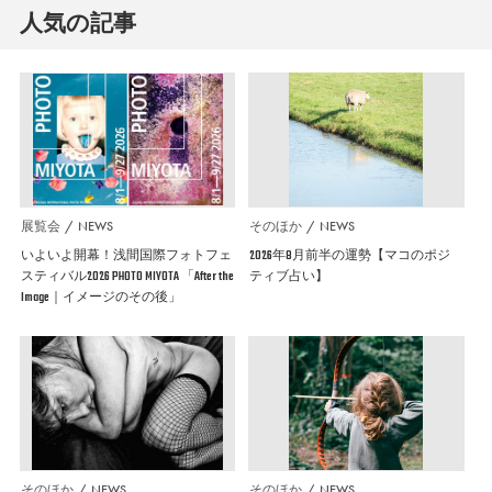
人気の記事
展覧会
NEWS
そのほか
NEWS
いよいよ開幕！浅間国際フォトフェ
2026年8月前半の運勢【マコのポジ
スティバル2026 PHOTO MIYOTA 「After the
ティブ占い】
Image｜イメージのその後」
そのほか
NEWS
そのほか
NEWS