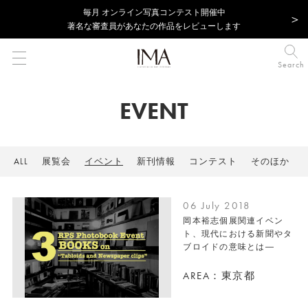
毎⽉ オンライン写真コンテスト開催中
著名な審査員があなたの作品をレビューします
Search
EVENT
ALL
展覧会
イベント
新刊情報
コンテスト
そのほか
06 July 2018
岡本裕志個展関連イベン
ト、現代における新聞やタ
ブロイドの意味とは―
AREA：東京都