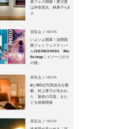
真フェス開催！東川賞
は伊奈英次、林典子ら5
人
展覧会
NEWS
いよいよ開幕！浅間国
際フォトフェスティバ
ル2026 PHOTO MIYOTA 「After
the Image｜イメージのそ
の後」
展覧会
NEWS
AIと19世紀写真技法を横
断。村上華子が失われ
た「最初の写真」をた
どる個展開催
展覧会
NEWS