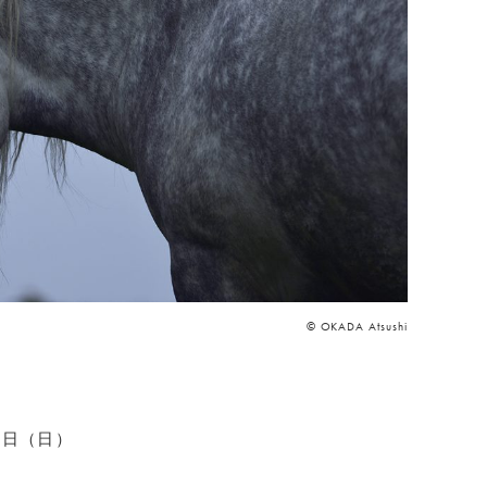
© OKADA Atsushi
4日（日）