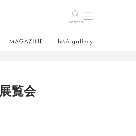
Search
MAGAZINE
IMA gallery
め展覧会
。