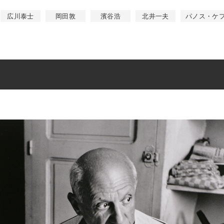
広川泰士
岡田敦
濱谷浩
北井一夫
パノス・ケ