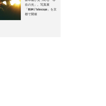
坂本陽が見つめる「存
在の光」。写真展
「BEAM / Telescope」を京
都で開催