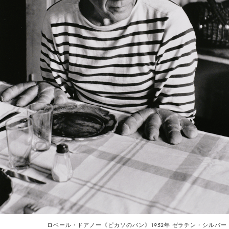
ロベール・ドアノー《ピカソのパン》1952年 ゼラチン・シルバー・プリント ©