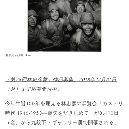
復員兵 品川駅 1946
「第28回林忠彦賞」作品募集、2018年12月31日
（月）まで応募受付中。
今年生誕
100
年を迎える林忠彦の展覧会「カストリ
時代
1946-1953
―
喪失をだきしめて」が
8
月
10
日
（金）から九段下・ギャラリー册で開催される。