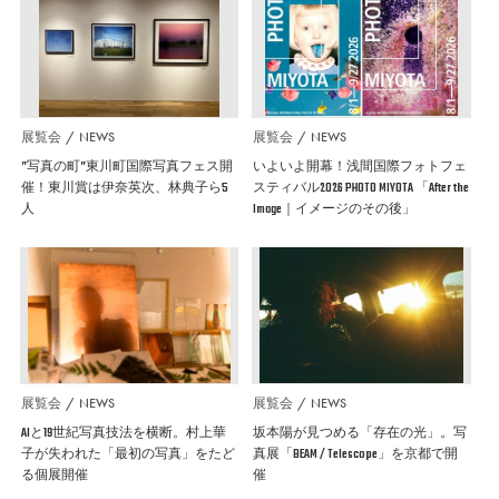
展覧会
NEWS
展覧会
NEWS
”写真の町”東川町国際写真フェス開
いよいよ開幕！浅間国際フォトフェ
催！東川賞は伊奈英次、林典子ら5
スティバル2026 PHOTO MIYOTA 「After the
人
Image｜イメージのその後」
展覧会
NEWS
展覧会
NEWS
AIと19世紀写真技法を横断。村上華
坂本陽が見つめる「存在の光」。写
子が失われた「最初の写真」をたど
真展「BEAM / Telescope」を京都で開
る個展開催
催