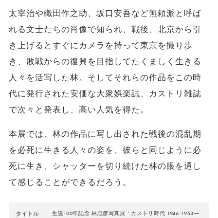
太宰治や織田作之助、坂口安吾など無頼派と呼ば
れる文士たちの肖像で知られ、戦後、北京から引
き上げるとすぐにカメラを持って東京を撮り歩
き、敗戦からの復興を目指してたくましく生きる
人々を活写した林。そしてそれらの作品をこの時
代に発行された安価な大衆娯楽誌、カストリ雑誌
で次々と発表し、高い人気を得た。
本展では、林の作品に写し出された戦後の混乱期
を必死に生きる人々の姿を、彼らと同じように必
死に生き、シャッターを切り続けた林の眼を通し
て感じることができるだろう。
タイトル
生誕100年記念 林忠彦写真展「カストリ時代 1946-1953―