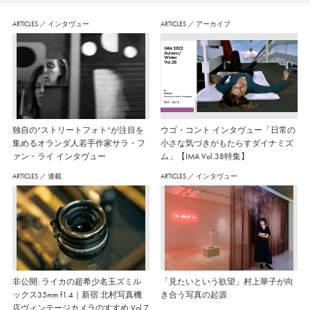
ARTICLES
／
インタヴュー
ARTICLES
／
アーカイブ
独自の“ストリートフォト”が注目を
ウゴ・コント インタヴュー「日常の
集めるオランダ人若手作家サラ・フ
小さな気づきがもたらすダイナミズ
ァン・ライ インタヴュー
ム」【IMA Vol.38特集】
ARTICLES
／
連載
ARTICLES
／
インタヴュー
非公開: ライカの超希少名玉ズミル
「見たいという欲望」村上華子が向
ックス35mm f1.4｜新宿 北村写真機
き合う写真の起源
店ヴィンテージカメラのすすめ Vol.7