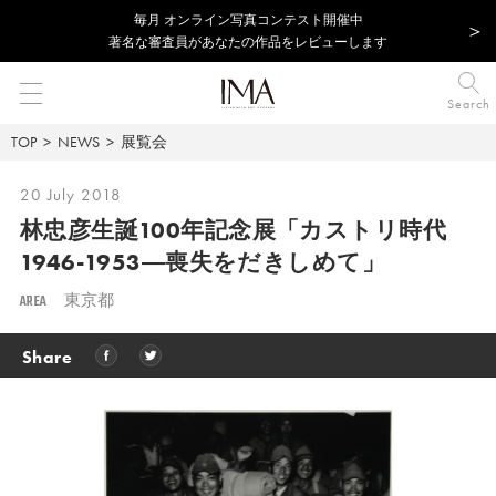
毎⽉ オンライン写真コンテスト開催中
著名な審査員があなたの作品をレビューします
Search
TOP
NEWS
展覧会
20 July 2018
林忠彦生誕100年記念展
「カストリ時代
1946-1953―喪失をだきしめて」
AREA
東京都
Share