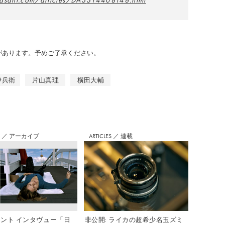
asahi.com/articles/DA3S14408148.html
のがあります。予めご了承ください。
伊兵衛
片山真理
横田大輔
S
／
アーカイブ
ARTICLES
／
連載
ント インタヴュー「日
非公開: ライカの超希少名玉ズミ