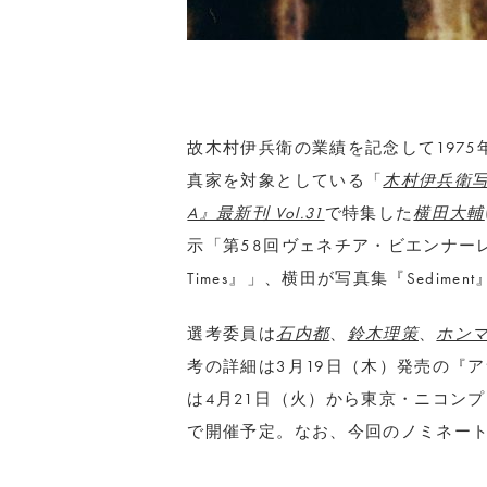
故木村伊兵衛の業績を記念して197
真家を対象としている「
木村伊兵衛
A』最新刊 Vol.31
で特集した
横田大輔
示「第58回ヴェネチア・ビエンナーレ国際美術展
Times』」、横田が写真集『Sedimen
選考委員は
石内都
、
鈴木理策
、
ホン
考の詳細は3月19日（木）発売の『
は4月21日（火）から東京・ニコン
で開催予定。なお、今回のノミネー