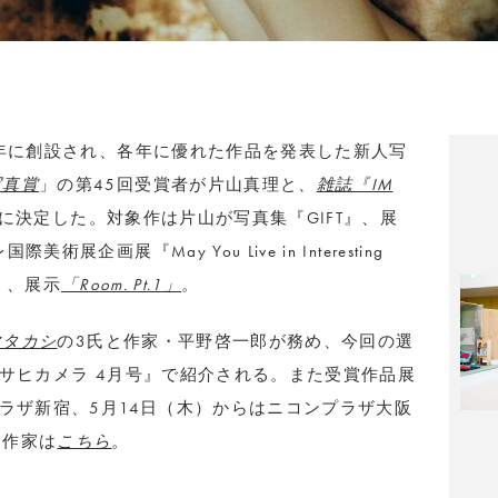
5年に創設され、各年に優れた作品を発表した新人写
写真賞
」の第45回受賞者が片山真理と、
雑誌『IM
に決定した。対象作は片山が写真集『GIFT』、展
企画展『May You Live in Interesting
t』、展示
「Room. Pt.1」
。
マタカシ
の3氏と作家・平野啓一郎が務め、今回の選
アサヒカメラ 4月号』で紹介される。また受賞作品展
プラザ新宿、5月14日（木）からはニコンプラザ大阪
ト作家は
こちら
。