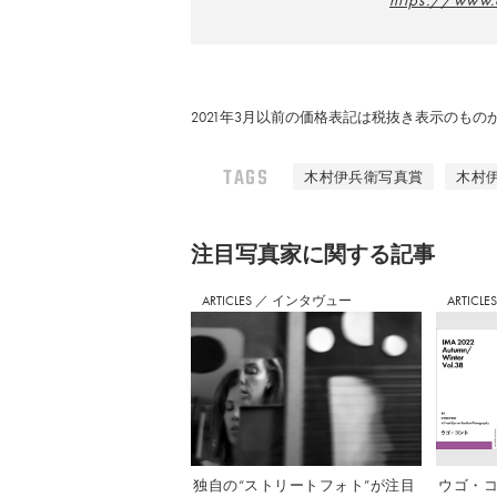
https://www.
2021年3月以前の価格表記は税抜き表示のも
TAGS
木村伊兵衛写真賞
木村
注⽬写真家に関する記事
ARTICLES
／
インタヴュー
ARTICLE
独自の“ストリートフォト”が注目
ウゴ・コ