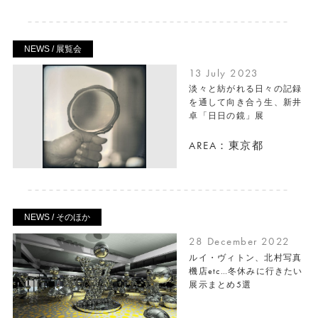
NEWS / 展覧会
13 July 2023
淡々と紡がれる日々の記録
を通して向き合う生、新井
卓「日日の鏡」展
AREA：東京都
NEWS / そのほか
28 December 2022
ルイ・ヴィトン、北村写真
機店etc…冬休みに行きたい
展示まとめ5選