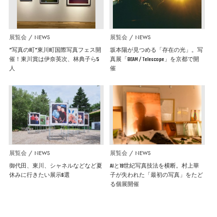
展覧会
NEWS
展覧会
NEWS
”写真の町”東川町国際写真フェス開
坂本陽が見つめる「存在の光」。写
催！東川賞は伊奈英次、林典子ら5
真展「BEAM / Telescope」を京都で開
人
催
展覧会
NEWS
展覧会
NEWS
御代田、東川、シャネルなどなど夏
AIと19世紀写真技法を横断。村上華
休みに行きたい展示6選
子が失われた「最初の写真」をたど
る個展開催