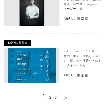
せる、新井卓「Imago／イ
マーゴー」展
AREA：東京都
NEWS / 展覧会
23 October 2018
竹内万里子「沈黙とイメー
ジ」展、鈴木理策らとのト
ークイベントも
AREA：東京都
1
2
3