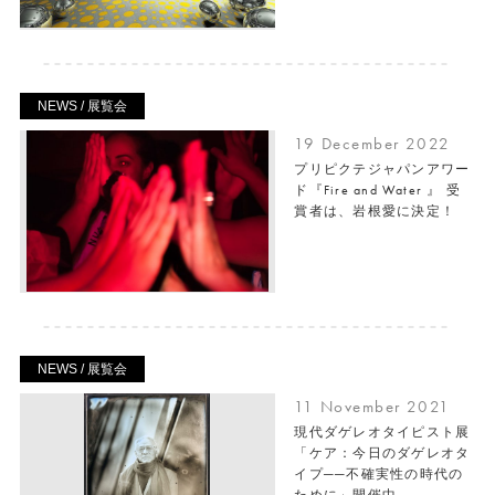
NEWS / 展覧会
19 December 2022
プリピクテジャパンアワー
ド『Fire and Water 』 受
賞者は、岩根愛に決定！
NEWS / 展覧会
11 November 2021
現代ダゲレオタイピスト展
「ケア：今日のダゲレオタ
イプ──不確実性の時代の
ために」開催中