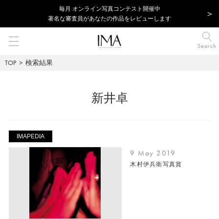
毎⽉ オンライン写真コンテスト開催中
著名な審査員があなたの作品をレビューします
Search
TOP
検索結果
新井卓
IMAPEDIA
9 May 2019
木村伊兵衛写真賞