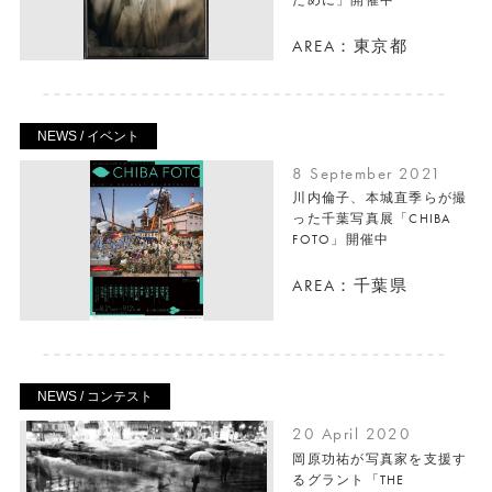
AREA：東京都
NEWS / イベント
8 September 2021
川内倫子、本城直季らが撮
った千葉写真展「CHIBA
FOTO」開催中
AREA：千葉県
NEWS / コンテスト
20 April 2020
岡原功祐が写真家を支援す
るグラント「THE