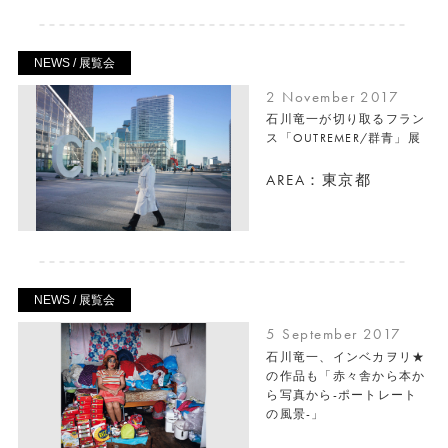
NEWS / 展覧会
2 November 2017
石川竜一が切り取るフラン
ス「OUTREMER/群青」展
AREA：東京都
NEWS / 展覧会
5 September 2017
石川竜一、インベカヲリ★
の作品も「赤々舎から本か
ら写真から-ポートレート
の風景-」