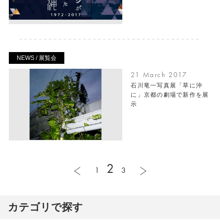
NEWS / 展覧会
21 March 2017
石川竜一写真展「草に沖
に」京都の劇場で新作を展
示
2
1
3
カテゴリで探す