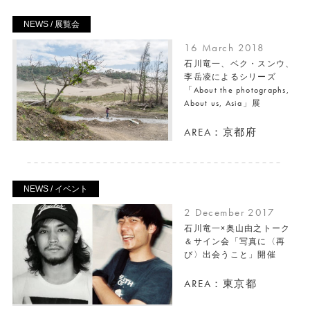
NEWS / 展覧会
16 March 2018
石川竜一、ベク・スンウ、
李岳凌によるシリーズ
「About the photographs,
About us, Asia」展
AREA：京都府
NEWS / イベント
2 December 2017
石川竜一×奥山由之トーク
＆サイン会「写真に〈再
び〉出会うこと」開催
AREA：東京都