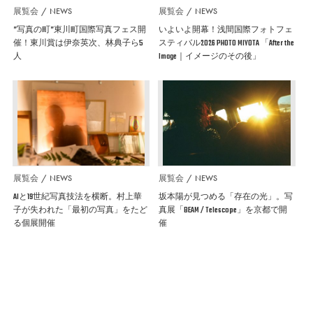
展覧会
NEWS
展覧会
NEWS
”写真の町”東川町国際写真フェス開
いよいよ開幕！浅間国際フォトフェ
催！東川賞は伊奈英次、林典子ら5
スティバル2026 PHOTO MIYOTA 「After the
人
Image｜イメージのその後」
展覧会
NEWS
展覧会
NEWS
AIと19世紀写真技法を横断。村上華
坂本陽が見つめる「存在の光」。写
子が失われた「最初の写真」をたど
真展「BEAM / Telescope」を京都で開
る個展開催
催