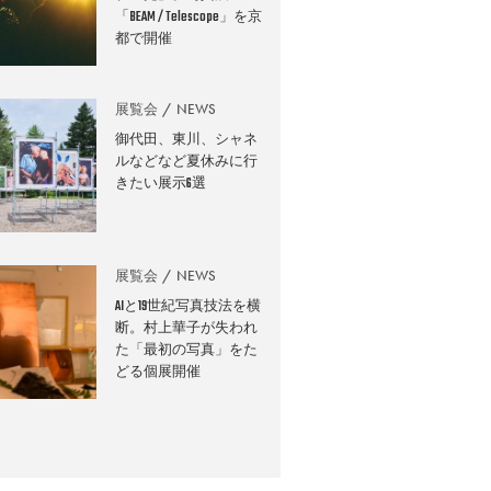
「BEAM / Telescope」を京
都で開催
展覧会
NEWS
御代田、東川、シャネ
ルなどなど夏休みに行
きたい展示6選
展覧会
NEWS
AIと19世紀写真技法を横
断。村上華子が失われ
た「最初の写真」をた
どる個展開催