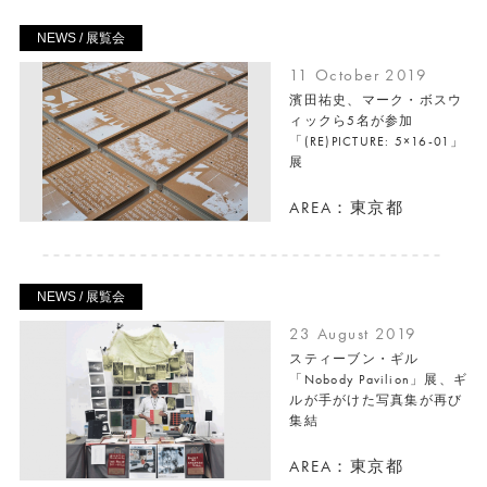
NEWS / 展覧会
11 October 2019
濱田祐史、マーク・ボスウ
ィックら5名が参加
「(RE)PICTURE: 5×16-01」
展
AREA：東京都
NEWS / 展覧会
23 August 2019
スティーブン・ギル
「Nobody Pavilion」展、ギ
ルが手がけた写真集が再び
集結
AREA：東京都