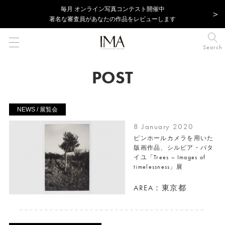
毎⽉ オンライン写真コンテスト開催中
著名な審査員があなたの作品をレビューします
Search
POST
NEWS / 展覧会
8 January 2020
ピンホールカメラを用いた
版画作品、シルビア・バタ
イユ「Trees – Images of
timelessness」展
AREA：東京都