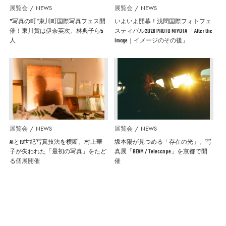
展覧会
NEWS
展覧会
NEWS
”写真の町”東川町国際写真フェス開
いよいよ開幕！浅間国際フォトフェ
催！東川賞は伊奈英次、林典子ら5
スティバル2026 PHOTO MIYOTA 「After the
人
Image｜イメージのその後」
展覧会
NEWS
展覧会
NEWS
AIと19世紀写真技法を横断。村上華
坂本陽が見つめる「存在の光」。写
子が失われた「最初の写真」をたど
真展「BEAM / Telescope」を京都で開
る個展開催
催