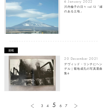
6 January 2022
川内倫子の日々 vol.12「縁
のある土地」
連載
20 December 2021
デヴィッド・リンチにヘン
デル｜菊地成孔の写真選曲
集6
5
3
4
6
7