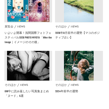
展覧会
NEWS
そのほか
NEWS
いよいよ開幕！浅間国際フォトフェ
2026年8月前半の運勢【マコのポジ
スティバル2026 PHOTO MIYOTA 「After the
ティブ占い】
Image｜イメージのその後」
そのほか
NEWS
そのほか
NEWS
GW中に読み返したい写真集まとめ
2024年前半の運勢
「ヌード」5選