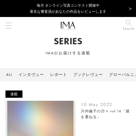
毎⽉ オンライン写真コンテスト開催中
著名な審査員があなたの作品をレビューします
Search
SERIES
IMAがお届けする連載
ALL
インタヴュー
レポート
ブックレヴュー
グローバルニ
連載
10 May 2022
川内倫子の日々 vol.16「歳
を重ねる」