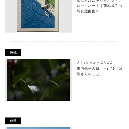
松江泰治にキャリスタ・フ
ロックハート｜菊地成孔の
写真選曲集7
連載
3 February 2022
川内倫子の日々 vol.13「浅
葉さんのこと」
連載