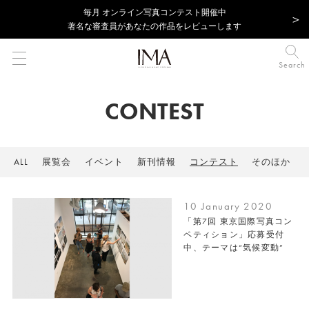
毎⽉ オンライン写真コンテスト開催中
著名な審査員があなたの作品をレビューします
Search
CONTEST
ALL
展覧会
イベント
新刊情報
コンテスト
そのほか
10 January 2020
「第7回 東京国際写真コン
ペティション」応募受付
中、テーマは“気候変動”