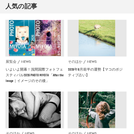
人気の記事
展覧会
NEWS
そのほか
NEWS
いよいよ開幕！浅間国際フォトフェ
2026年8月前半の運勢【マコのポジ
スティバル2026 PHOTO MIYOTA 「After the
ティブ占い】
Image｜イメージのその後」
そのほか
NEWS
そのほか
NEWS