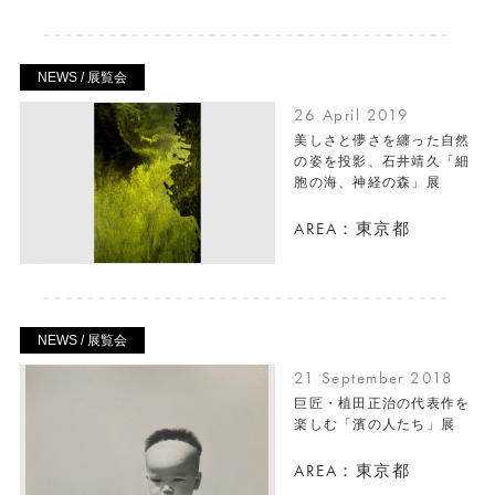
NEWS / 展覧会
26 April 2019
美しさと儚さを纏った自然
の姿を投影、石井靖久「細
胞の海、神経の森」展
AREA：東京都
NEWS / 展覧会
21 September 2018
巨匠・植田正治の代表作を
楽しむ「濱の人たち」展
AREA：東京都