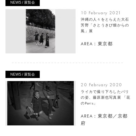
NEWS / 展覧会
10 February 2021
沖縄の人々をとらえた大石
芳野「さとうきび畑からの
風」展
AREA：東京都
NEWS / 展覧会
20 February 2020
ライカで撮り下ろしたパリ
の姿、藤原新也写真展 「花
のParis」
AREA：東京都／京都
府