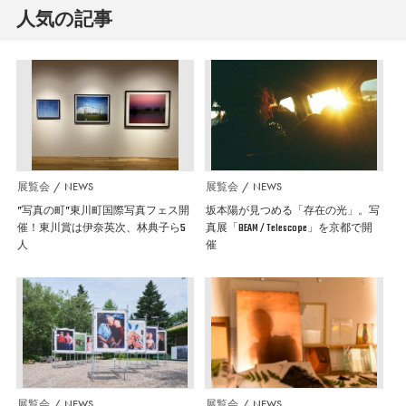
人気の記事
展覧会
NEWS
展覧会
NEWS
”写真の町”東川町国際写真フェス開
坂本陽が見つめる「存在の光」。写
催！東川賞は伊奈英次、林典子ら5
真展「BEAM / Telescope」を京都で開
人
催
展覧会
NEWS
展覧会
NEWS