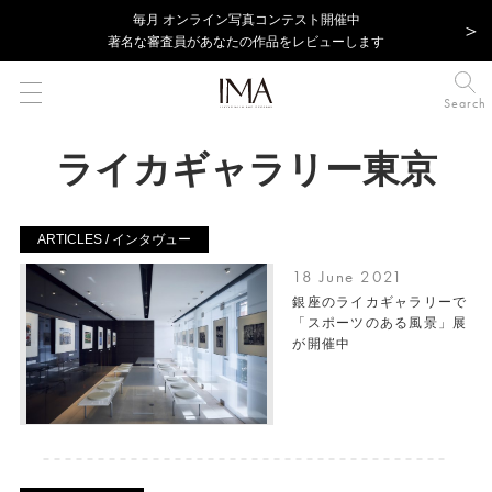
毎⽉ オンライン写真コンテスト開催中
著名な審査員があなたの作品をレビューします
Search
ライカギャラリー東京
ARTICLES / インタヴュー
18 June 2021
銀座のライカギャラリーで
「スポーツのある風景」展
が開催中