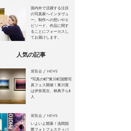
国内外で活躍する注目
の写真家へインタヴュ
ー。制作への想いやエ
ピソード、作品に関す
ることにフォーカスし
てお届けします。
人気の記事
展覧会
NEWS
”写真の町”東川町国際写
真フェス開催！東川賞
は伊奈英次、林典子ら5
人
展覧会
NEWS
いよいよ開幕！浅間国
際フォトフェスティバ