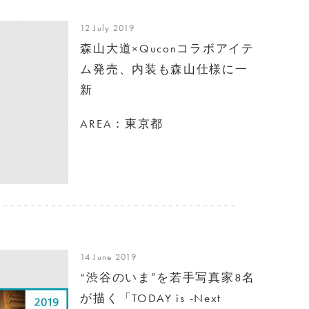
12 July 2019
森山大道×Quconコラボアイテ
ム発売、内装も森山仕様に一
新
AREA：東京都
14 June 2019
“渋谷のいま”を若手写真家8名
が描く「TODAY is -Next