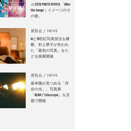
ル2026 PHOTO MIYOTA 「After
the Image｜イメージのそ
の後」
展覧会
NEWS
AIと19世紀写真技法を横
断。村上華子が失われ
た「最初の写真」をた
どる個展開催
展覧会
NEWS
坂本陽が見つめる「存
在の光」。写真展
「BEAM / Telescope」を京
都で開催